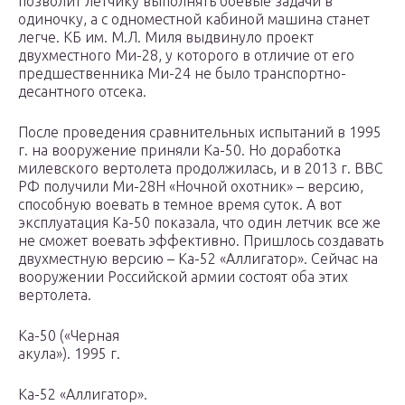
позволит летчику выполнять боевые задачи в
одиночку, а с одноместной кабиной машина станет
легче. КБ им. М.Л. Миля выдвинуло проект
двухместного Ми-28, у которого в отличие от его
предшественника Ми-24 не было транспортно-
десантного отсека.
После проведения сравнительных испытаний в 1995
г. на вооружение приняли Ка-50. Но доработка
милевского вертолета продолжилась, и в 2013 г. ВВС
РФ получили Ми-28Н «Ночной охотник» – версию,
способную воевать в темное время суток. А вот
эксплуатация Ка-50 показала, что один летчик все же
не сможет воевать эффективно. Пришлось создавать
двухместную версию – Ка-52 «Аллигатор». Сейчас на
вооружении Российской армии состоят оба этих
вертолета.
Ка-50 («Черная
акула»). 1995 г.
Ка-52 «Аллигатор».