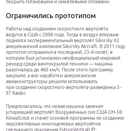
покрыть титановыми и никелевыми сплавами.
Ограничились прототипом
Работы над созданием скоростного вертолёта
ведутся в США с 2008 года. Тогда в воздух впервые
поднялся экспериментальный вертолёт Sikorsky X2
американской компании Sikorsky Aircraft. В 2011 году
прототип отправился в последний, 23-й полёт, в
котором был установлен неофициальный мировой
рекорд среди винтокрылой техники — машина
разогналась до 460 км/ч. После этого программу
закрыли, а все наработки американские
авиаконструкторы решили использовать
при создании скоростного вертолёта-разведчика S-
97 Raider.
Предполагалось, что новая машина заменит
устаревший вертолёт Вооружённых сил США OH-58
KiowaScout и станет основой программы по созданию
перспективных многоцелевых вертолётов
следующего поколения FutureVerticalLift.