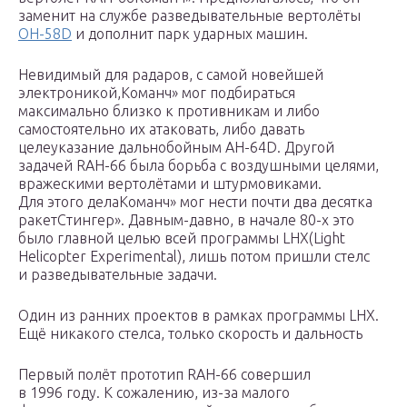
заменит на службе разведывательные вертолёты
OH-58D
и дополнит парк ударных машин.
Невидимый для радаров, с самой новейшей
электроникой,Команч» мог подбираться
максимально близко к противникам и либо
самостоятельно их атаковать, либо давать
целеуказание дальнобойным АН-64D. Другой
задачей RAH-66 была борьба с воздушными целями,
вражескими вертолётами и штурмовиками.
Для этого делаКоманч» мог нести почти два десятка
ракетСтингер». Давным-давно, в начале 80-х это
было главной целью всей программы LHX(Light
Helicopter Experimental), лишь потом пришли стелс
и разведывательные задачи.
Один из ранних проектов в рамках программы LHX.
Ещё никакого стелса, только скорость и дальность
Первый полёт прототип RAH-66 совершил
в 1996 году. К сожалению, из-за малого