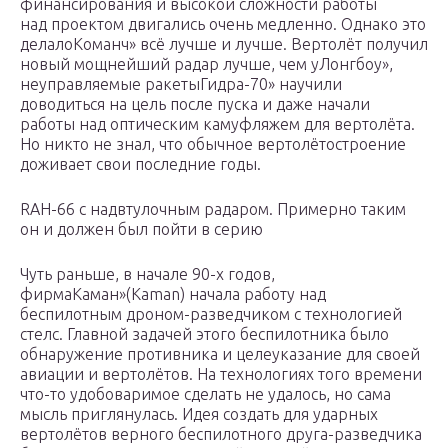
финансирования и высокой сложности работы
над проектом двигались очень медленно. Однако это
делалоКоманч» всё лучше и лучше. Вертолёт получил
новый мощнейший радар лучше, чем уЛонгбоу»,
неуправляемые ракетыГидра-70» научили
доводиться на цель после пуска и даже начали
работы над оптическим камуфляжем для вертолёта.
Но никто не знал, что обычное вертолётостроение
доживает свои последние годы.
RAH-66 с надвтулочным радаром. Примерно таким
он и должен был пойти в серию
Чуть раньше, в начале 90-х годов,
фирмаКаман»(Kaman) начала работу над
беспилотным дроном-разведчиком с технологией
стелс. Главной задачей этого беспилотника было
обнаружение противника и целеуказание для своей
авиации и вертолётов. На технологиях того времени
что-то удобоваримое сделать не удалось, но сама
мысль приглянулась. Идея создать для ударных
вертолётов верного беспилотного друга-разведчика