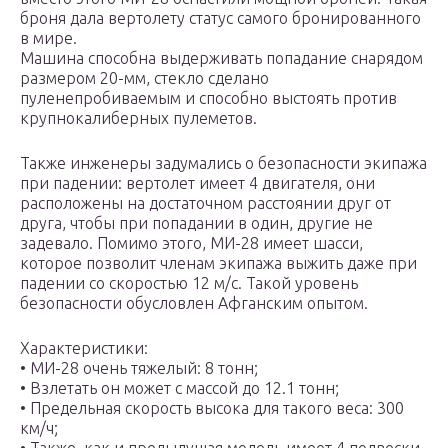
броня дала вертолету статус самого бронированного
в мире.
Машина способна выдерживать попадание снарядом
размером 20-мм, стекло сделано
пуленепробиваемым и способно выстоять против
крупнокалиберных пулеметов.
Также инженеры задумались о безопасности экипажа
при падении: вертолет имеет 4 двигателя, они
расположены на достаточном расстоянии друг от
друга, чтобы при попадании в один, другие не
задевало. Помимо этого, МИ-28 имеет шасси,
которое позволит членам экипажа выжить даже при
падении со скоростью 12 м/с. Такой уровень
безопасности обусловлен Афганским опытом.
Характеристики:
• МИ-28 очень тяжелый: 8 тонн;
• Взлетать он может с массой до 12.1 тонн;
• Предельная скорость высока для такого веса: 300
км/ч;
• Также, как и предыдущая модель имеет 4 подвески,