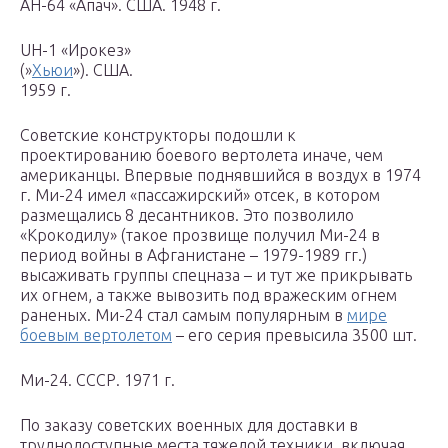
АН-64 «Апач». США. 1948 г.
UH-1 «Ирокез»
(»
Хьюи
»). США.
1959 г.
Советские конструкторы подошли к
проектированию боевого вертолета иначе, чем
американцы. Впервые поднявшийся в воздух в 1974
г. Ми-24 имел «пассажирский» отсек, в котором
размещались 8 десантников. Это позволило
«Крокодилу» (такое прозвище получил Ми-24 в
период войны в Афганистане – 1979-1989 гг.)
высаживать группы спецназа – и тут же прикрывать
их огнем, а также вывозить под вражеским огнем
раненых. Ми-24 стал самым популярным в
мире
боевым вертолетом
– его серия превысила 3500 шт.
Ми-24. СССР. 1971 г.
По заказу советских военных для доставки в
труднодоступные места тяжелой техники, включая