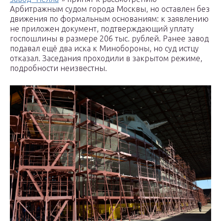
Арбитражным судом города Москвы, но оставлен без
движения по формальным основаниям: к заявлению
не приложен документ, подтверждающий уплату
госпошлины в размере 206 тыс. рублей. Ранее завод
подавал ещё два иска к Минобороны, но суд истцу
отказал. Заседания проходили в закрытом режиме,
подробности неизвестны.