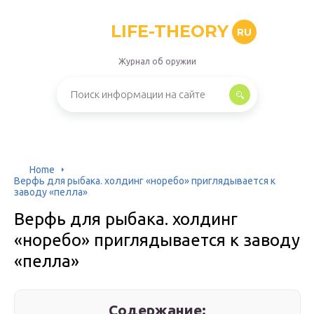
LIFE-THEORY
RU
Журнал об оружии
Home
Верфь для рыбака. холдинг «норебо» приглядывается к
заводу «пелла»
Верфь для рыбака. холдинг
«норебо» приглядывается к заводу
«пелла»
Содержание: