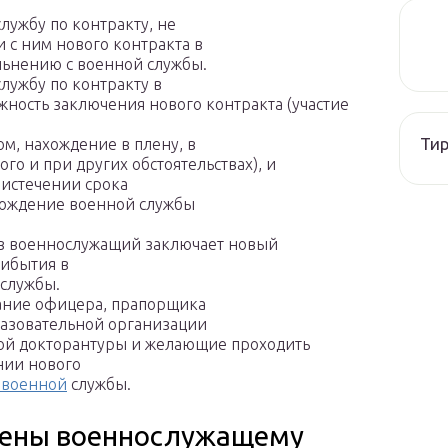
ужбу по контракту, не
 с ним нового контракта в
ольнению с военной службы.
ужбу по контракту в
ность заключения нового контракта (участие
Тир
ом, нахождение в плену, в
о и при других обстоятельствах), и
истечении срока
хождение военной службы
в военнослужащий заключает новый
рибытия в
 службы.
ние офицера, прапорщика
разовательной организации
ой докторантуры и желающие проходить
нии нового
 военной
службы.
жены военнослужащему