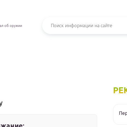
ал об оружии
РЕ
у
Пер
жание: