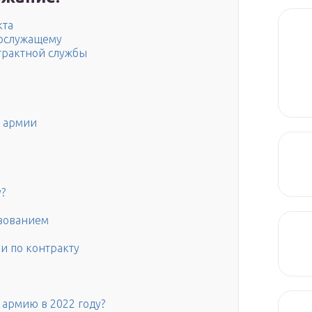
кта
ослужащему
трактной службы
в армии
?
азованием
и по контракту
 армию в 2022 году?