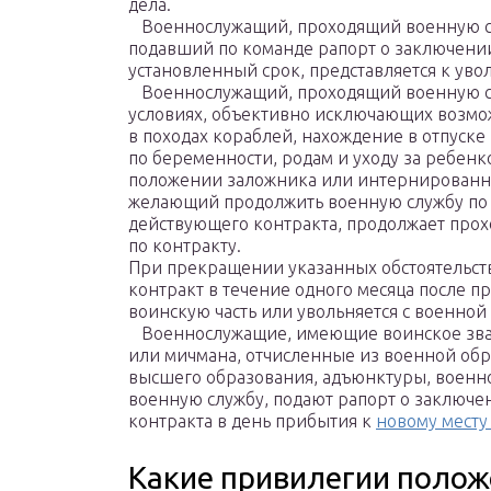
дела.
Военнослужащий, проходящий военную сл
подавший по команде рапорт о заключении
установленный срок, представляется к ув
Военнослужащий, проходящий военную сл
условиях, объективно исключающих возмож
в походах кораблей, нахождение в отпуске
по беременности, родам и уходу за ребенк
положении заложника или интернированног
желающий продолжить военную службу по 
действующего контракта, продолжает про
по контракту.
При прекращении указанных обстоятельст
контракт в течение одного месяца после п
воинскую часть или увольняется с военной
Военнослужащие, имеющие воинское зва
или мичмана, отчисленные из военной об
высшего образования, адъюнктуры, военн
военную службу, подают рапорт о заключе
контракта в день прибытия к
новому месту
Какие привилегии поло