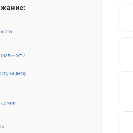
жание:
ности
ециальности
ослужащему
в армии
ту