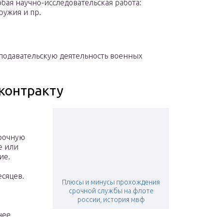
бая научно-исследовательская работа:
ружия и пр.
еподавательскую деятельность военных
 контракту
рочную
е или
ие.
сяцев.
Плюсы и минусы прохождения
срочной службы на флоте
россии, история мвф
нее