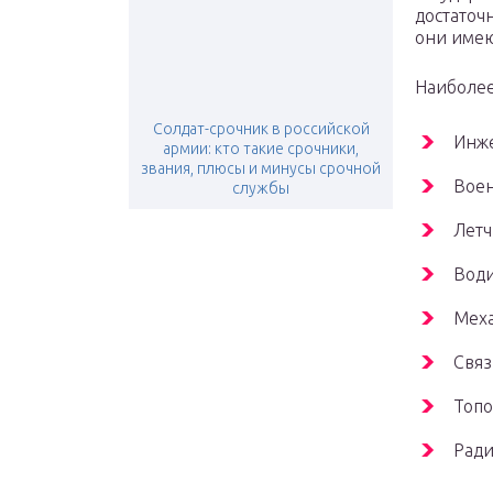
достаточ
они имею
Наиболее
Солдат-срочник в российской
Инж
армии: кто такие срочники,
звания, плюсы и минусы срочной
Воен
службы
Летч
Води
Мех
Связ
Топо
Ради