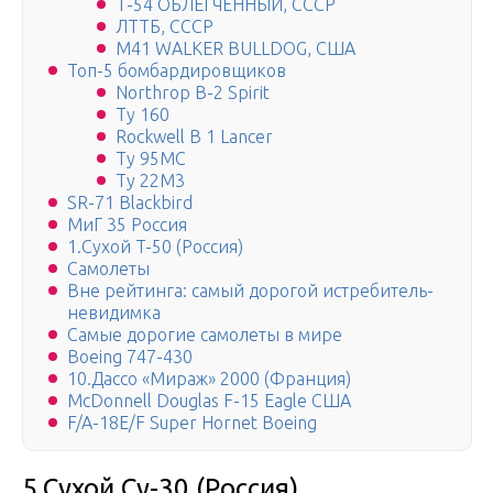
Т-54 ОБЛЕГЧЁННЫЙ, СССР
ЛТТБ, СССР
M41 WALKER BULLDOG, США
Топ-5 бомбардировщиков
Northrop B-2 Spirit
Ту 160
Rockwell B 1 Lancer
Ту 95МС
Ту 22М3
SR-71 Blackbird
МиГ 35 Россия
1.Сухой T-50 (Россия)
Самолеты
Вне рейтинга: самый дорогой истребитель-
невидимка
Самые дорогие самолеты в мире
Boeing 747-430
10.Дассо «Мираж» 2000 (Франция)
McDonnell Douglas F-15 Eagle США
F/A-18E/F Super Hornet Boeing
5.Сухой Су-30 (Россия)