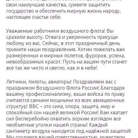
свои наилучшие качества, сумеете защитить
государство и обеспечить мирную жизнь народу,
настоящее счастье себе.
Уважаемые работники воздушного флота! Вы
сразили высоту. Отвага и уверенность присущи
любому из вас. Сейчас, в этот праздничный день
примите наши поздравления. Хотим пожелать вам
размеренных и мирных полетов, фуроров, успеха,
невообразимых красот. Пусть на вашем пути станет
все так же чисто и светло, как и в небе!
Летчики, пилоты, авиаторы! Поздравляем вас с
праздником Воздушного Флота России! Благодаря
вашему профессионализму, ваши войска по праву
считаются самыми мощными из всех авиационных
структур! ВВС – это сила, опора, защита, мир и
спокойный сон нашей великой России! Вам хватает
сил бесперебойно охватить зорким взглядом все
необъятные уголки нашей страны! Каждый
сантиметр воздуха находится под надёжной защитой!
Мы гордимся вашей ответственностью, мужеством,