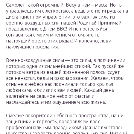
Самолет такой огромный! Весу в нем – масса! Но ты
управляешь им с легкостью, а ведь это не игрушка на
дистанционном управлении, это важная сила из
военно-воздушных сил нашей Родины! Принимай
поздравление с Днем ВВС! И не постесняйся
согласиться с моим мнением о том, что ты –
настоящий орел в этих рядах! И конечно, лови
наилучшие пожелания!
Военно-воздушные силы — это силы, в подчинении
которых одна из сильнейших стихий. Так пускай же
потоком ветра из вашей жизненной полосы сдует
все ненастья, беды и разочарования. Желаем, чтобы
отныне в небеса вас поднимали только крылья
любви самых близких вам людей. Каждый день
взлетайте на седьмое небо от счастья и
наслаждайтесь этим ощущением всю жизнь.
Смелые покорители небесного пространства, наши
защитники и гордость, поздравляем вас с
профессиональным праздником! Для нас вы эталон
мужества и гордости военно-воздушных сил! Низкий