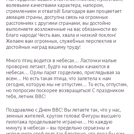
волевыми качествами характера, напором,
стремлением и отвагой! Благодаря вам процветает
авиация страны, доступна связь на огромных
расстояниях с другими странами, вы достойно
выполняете возложенные на вас обязанности во
благо народа! Честь вам, хвала и низкий поклон!
Желаем вам огромных, служебных перспектив и
достойных наград вашему труду!
Много птиц водится в небесах… Ласточки малые
проворно летают, будто на волнах качаются в
небесах… Орлы парят горделиво, приглядывая за
всем… Но есть такая птица, что залетела к нам
сегодня, которую мы не отпустим… То есть, отпустим,
но попросим поскорее возвращаться! С праздником
тебя, летчик ВВС!
Поздравляю с Днем ВВС! Вы летаете так, что у нас,
земных жителей, кругом голова! Фигуры высшего
пилотажа проделываете играючи… Но каждую
минуту в небесах – вы предельно серьезны и
исполняете свой долг так блестяще, что пора бы вам