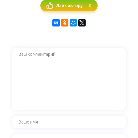
0
Лайк автору