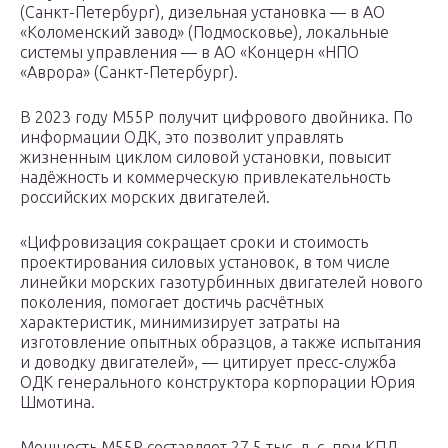
(Санкт-Петербург), дизельная установка — в АО
«Коломенский завод» (Подмосковье), локальные
системы управления — в АО «Концерн «НПО
«Аврора» (Санкт-Петербург).
В 2023 году М55Р получит цифрового двойника. По
информации ОДК, это позволит управлять
жизненным циклом силовой установки, повысит
надёжность и коммерческую привлекательность
российских морских двигателей.
«Цифровизация сокращает сроки и стоимость
проектирования силовых установок, в том числе
линейки морских газотурбинных двигателей нового
поколения, помогает достичь расчётных
характеристик, минимизирует затраты на
изготовление опытных образцов, а также испытания
и доводку двигателей», — цитирует пресс-служба
ОДК генерального конструктора корпорации Юрия
Шмотина.
Мощность М55Р составляет 27,5 тыс. л. с. при КПД