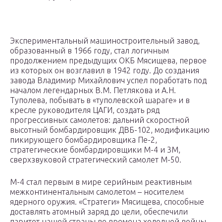
Экспериментальный машиностроительный завод,
образованный в 1966 году, стал логичным
продолжением предыдущих ОКБ Мясищева, первое
из которых он возглавил в 1942 году. До создания
завода Владимир Михайлович успел поработать под
началом легендарных В.М. Петлякова и А.Н.
Туполева, побывать в «туполевской шараге» и в
кресле руководителя ЦАГИ, создать ряд
прогрессивных самолетов: дальний скоростной
высотный бомбардировщик ДВБ-102, модификацию
пикирующего бомбардировщика Пе-2,
стратегические бомбардировщики М-4 и 3М,
сверхзвуковой стратегический самолет М-50.
М-4 стал первым в мире серийным реактивным
межконтинентальным самолетом – носителем
ядерного оружия. «Стратеги» Мясищева, способные
доставлять атомный заряд до цели, обеспечили
паритет нашей страны во времена холодной войны.