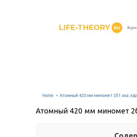
LIFE-THEORY
RU
Журн
Home
Атомный 420 мм миномет 2б1 ока: ха
Атомный 420 мм миномет 2б
Содер