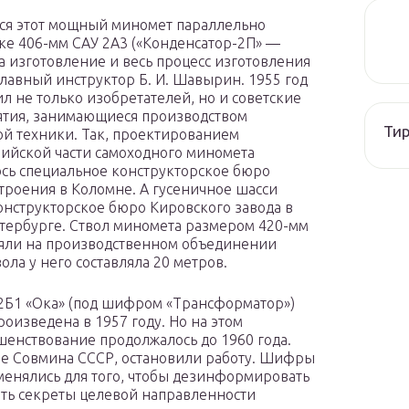
ся этот мощный миномет параллельно
ке 406-мм САУ 2А3 («Конденсатор-2П» —
а изготовление и весь процесс изготовления
главный инструктор Б. И. Шавырин. 1955 год
л не только изобретателей, но и советские
тия, занимающиеся производством
Тир
й техники. Так, проектированием
ийской части самоходного миномета
сь специальное конструкторское бюро
роения в Коломне. А гусеничное шасси
онструкторское бюро Кировского завода в
тербурге. Ствол миномета размером 420-мм
яли на производственном объединении
ла у него составляла 20 метров.
 2Б1 «Ока» (под шифром «Трансформатор»)
роизведена в 1957 году. Но на этом
шенствование продолжалось до 1960 года.
ние Совмина СССР, остановили работу. Шифры
енялись для того, чтобы дезинформировать
ть секреты целевой направленности