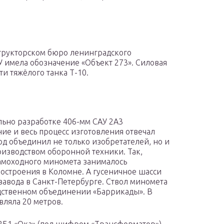
структорском бюро ленинградского
У имела обозначение «Объект 273». Силовая
ти тяжёлого танка Т-10.
ьно разработке 406-мм САУ 2А3
ие и весь процесс изготовления отвечал
од объединил не только изобретателей, но и
изводством оборонной техники. Так,
амоходного миномета занималось
остроения в Коломне. А гусеничное шасси
завода в Санкт-Петербурге. Ствол миномета
дственном объединении «Баррикады». В
вляла 20 метров.