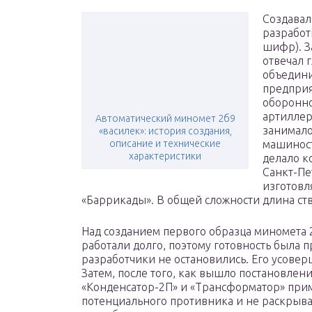
Создавал
разработ
шифр). З
отвечал 
объедини
предприя
оборонно
артиллер
Автоматический миномет 2б9
занимало
«василек»: история создания,
описание и технические
машиност
характеристики
делало к
Санкт-Пе
изготовл
«Баррикады». В общей сложности длина ство
Над созданием первого образца миномета
работали долго, поэтому готовность была п
разработчики не остановились. Его усовер
Затем, после того, как вышло постановле
«Конденсатор-2П» и «Трансформатор» прим
потенциального противника и не раскрыва