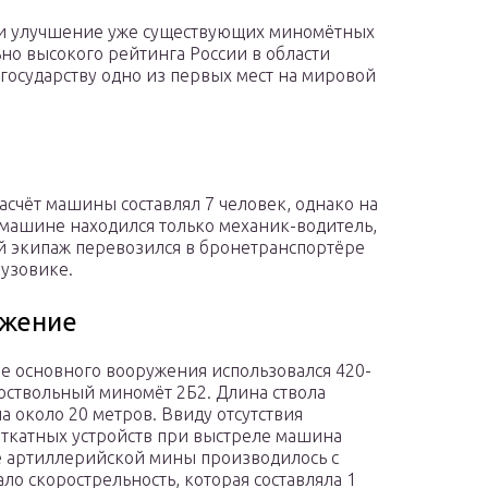
 и улучшение уже существующих миномётных
но высокого рейтинга России в области
осударству одно из первых мест на мировой
асчёт машины составлял 7 человек, однако на
машине находился только механик-водитель,
й экипаж перевозился в бронетранспортёре
рузовике.
жение
ве основного вооружения использовался 420-
оствольный миномёт 2Б2. Длина ствола
ла около 20 метров. Ввиду отсутствия
ткатных устройств при выстреле машина
ие артиллерийской мины производилось с
ло скорострельность, которая составляла 1