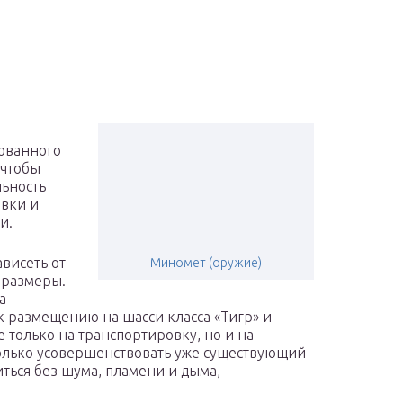
ованного
 чтобы
льность
овки и
и.
висеть от
Миномет (оружие)
и размеры.
а
к размещению на шасси класса «Тигр» и
 только на транспортировку, но и на
только усовершенствовать уже существующий
иться без шума, пламени и дыма,