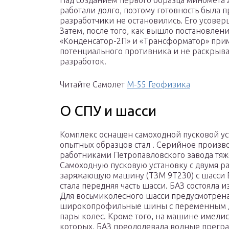
Над созданием первого образца миномета
работали долго, поэтому готовность была п
разработчики не остановились. Его усовер
Затем, после того, как вышло постановле
«Конденсатор-2П» и «Трансформатор» прим
потенциального противника и не раскрыва
разработок.
Читайте Самолет
М-55 Геофизика
О СПУ и шасси
Комплекс оснащен самоходной пусковой ус
опытных образцов стал . Серийное произво
работниками Петропавловского завода тя
Самоходную пусковую установку с двумя р
заряжающую машину (ТЗМ 9Т230) с шасси 
стала передняя часть шасси. БАЗ состояла и
Для восьмиколесного шасси предусмотрена
широкопрофильные шины с переменным д
пары колес. Кроме того, на машине имели
которых, БАЗ преодолевала водные прегра