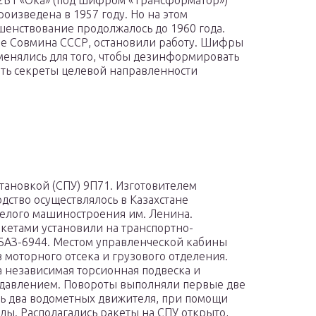
 2Б1 «Ока» (под шифром «Трансформатор»)
роизведена в 1957 году. Но на этом
шенствование продолжалось до 1960 года.
ние Совмина СССР, остановили работу. Шифры
енялись для того, чтобы дезинформировать
ть секреты целевой направленности
тановкой (СПУ) 9П71. Изготовителем
дство осуществлялось в Казахстане
желого машиностроения им. Ленина.
акетами установили на транспортно-
БАЗ-6944. Местом управленческой кабины
з моторного отсека и грузового отделения.
 независимая торсионная подвеска и
авлением. Повороты выполняли первые две
сь два водометных движителя, при помощи
ды. Располагались ракеты на СПУ открыто,