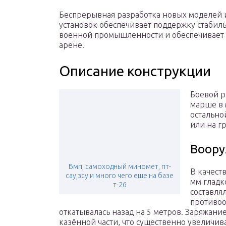
Беспрерывная разработка новых моделей
установок обеспечивает поддержку стабиль
военной промышленности и обеспечивает г
арене.
Описание конструкции
Боевой р
марше в 
остально
или на г
Воору
Бмп, самоходный миномет, пт-
В качест
сау,зсу и много чего еще на базе
мм гладк
т-26
составля
противоо
откатывалась назад на 5 метров. Заряжан
казённой части, что существенно увеличива