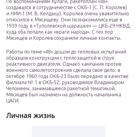
По воспоминаниям Кулаги, ракетоплан «48»
создавался в сотрудничестве с ОКБ‑1 (С. П. Королев)
и НИИ‑1 (М. В. Келдыш). Королев очень уважительно
относился к Мясищеву. Они познакомились еще в
1939 году в «Туполевской шарашке» — ЦКБ‑29 НКВД,
куда оба попали как «враги народа». С тех пор
Мясищев и Королев сохраняли личные контакты.
Работы по теме «48» дошли до тепловых испытаний
образцов конструкции с теплозащитой в струе
реактивного двигателя. Однако кампания против
военного самолетостроения сделала свое дело: в
октябре 1960 года ОКБ‑23 было передано в качестве
филиала № 1 в ОКБ‑52, руководимое Владимиром
Челомеем, занимавшееся ракетной тематикой.
Мясищев был назначен на должность начальника
ЦАГИ.
Личная жизнь