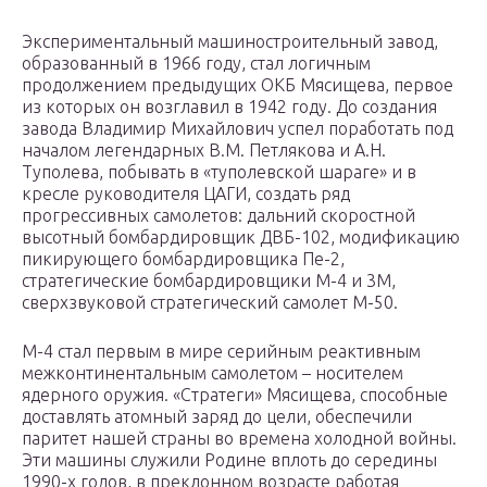
Экспериментальный машиностроительный завод,
образованный в 1966 году, стал логичным
продолжением предыдущих ОКБ Мясищева, первое
из которых он возглавил в 1942 году. До создания
завода Владимир Михайлович успел поработать под
началом легендарных В.М. Петлякова и А.Н.
Туполева, побывать в «туполевской шараге» и в
кресле руководителя ЦАГИ, создать ряд
прогрессивных самолетов: дальний скоростной
высотный бомбардировщик ДВБ-102, модификацию
пикирующего бомбардировщика Пе-2,
стратегические бомбардировщики М-4 и 3М,
сверхзвуковой стратегический самолет М-50.
М-4 стал первым в мире серийным реактивным
межконтинентальным самолетом – носителем
ядерного оружия. «Стратеги» Мясищева, способные
доставлять атомный заряд до цели, обеспечили
паритет нашей страны во времена холодной войны.
Эти машины служили Родине вплоть до середины
1990-х годов, в преклонном возрасте работая