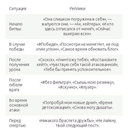
Ситуация
Реплики
«Она слишком погружена в себя», —
Начало
жалуются они. — «Ах, хейтеры», «И кто
битвы
здесь отписался от меня?», «Сейчас
выиграю всех».
В случае
«#Победа!», «Посмотри на меня! Нет, не под
победы
этим углом», «Самое время обновить блог».
После
«Скскск», «Уничтожу тебя!», «#остановите
получения
хейт!», «Чувствую себя такой атакованной»,
урона
«Тебе бы принять успокоительное».
После
«#без фильтра!», «Съешь мою резинку»,
гибели
«#скучно», «#лузер».
врага
Во время
«Попробуй мои новые духи!», «Время
основной
детоксикации!», «Снова могу дышать».
атаки
Перед
«Никакого браслета дружбы», «Не лайкну
смертью
твой следующий пост».