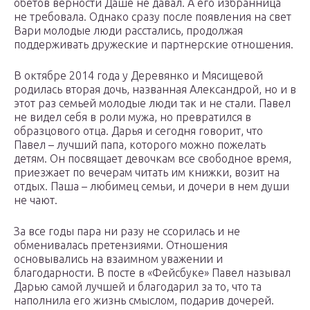
обетов верности Даше не давал. А его избранница
не требовала. Однако сразу после появления на свет
Вари молодые люди расстались, продолжая
поддерживать дружеские и партнерские отношения.
В октябре 2014 года у Деревянко и Мясищевой
родилась вторая дочь, названная Александрой, но и в
этот раз семьей молодые люди так и не стали. Павел
не видел себя в роли мужа, но превратился в
образцового отца. Дарья и сегодня говорит, что
Павел – лучший папа, которого можно пожелать
детям. Он посвящает девочкам все свободное время,
приезжает по вечерам читать им книжки, возит на
отдых. Паша – любимец семьи, и дочери в нем души
не чают.
За все годы пара ни разу не ссорилась и не
обменивалась претензиями. Отношения
основывались на взаимном уважении и
благодарности. В посте в «Фейсбуке» Павел называл
Дарью самой лучшей и благодарил за то, что та
наполнила его жизнь смыслом, подарив дочерей.