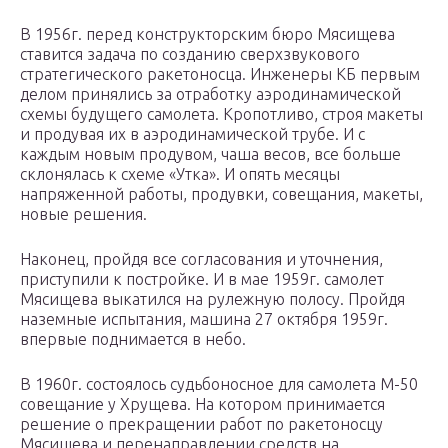
В 1956г. перед конструкторским бюро Мясищева
ставится задача по созданию сверхзвукового
стратегического ракетоносца. Инженеры КБ первым
делом принялись за отработку аэродинамической
схемы будущего самолета. Кропотливо, строя макеты
и продувая их в аэродинамической трубе. И с
каждым новым продувом, чаша весов, все больше
склонялась к схеме «Утка». И опять месяцы
напряженной работы, продувки, совещания, макеты,
новые решения.
Наконец, пройдя все согласования и уточнения,
приступили к постройке. И в мае 1959г. самолет
Мясищева выкатился на рулежную полосу. Пройдя
наземные испытания, машина 27 октября 1959г.
впервые поднимается в небо.
В 1960г. состоялось судьбоносное для самолета М-50
совещание у Хрущева. На котором принимается
решение о прекращении работ по ракетоносцу
Мясищева и перенаправлении средств на