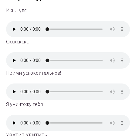
И я… упс
Скскскскс
Прими успокоительное!
Я уничтожу тебя
ХВАТИТ ХЕЙТИТЬ