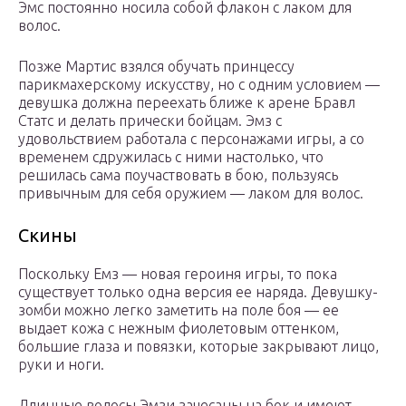
Эмс постоянно носила собой флакон с лаком для
волос.
Позже Мартис взялся обучать принцессу
парикмахерскому искусству, но с одним условием —
девушка должна переехать ближе к арене Бравл
Статс и делать прически бойцам. Эмз с
удовольствием работала с персонажами игры, а со
временем сдружилась с ними настолько, что
решилась сама поучаствовать в бою, пользуясь
привычным для себя оружием — лаком для волос.
Скины
Поскольку Емз — новая героиня игры, то пока
существует только одна версия ее наряда. Девушку-
зомби можно легко заметить на поле боя — ее
выдает кожа с нежным фиолетовым оттенком,
большие глаза и повязки, которые закрывают лицо,
руки и ноги.
Длинные волосы Эмзи зачесаны на бок и имеют