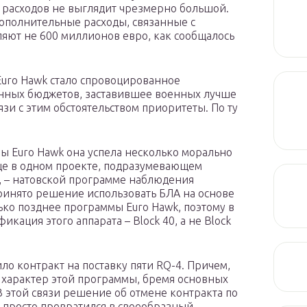
 расходов не выглядит чрезмерно большой.
дополнительные расходы, связанные с
ляют не 600 миллионов евро, как сообщалось
 Euro Hawk стало спровоцированное
нных бюджетов, заставившее военных лучше
вязи с этим обстоятельством приоритеты. По ту
ы Euro Hawk она успела несколько морально
еще в одном проекте, подразумевающем
 – натовской программе наблюдения
принято решение использовать БЛА на основе
лько позднее программы Euro Hawk, поэтому в
ация этого аппарата – Block 40, а не Block
ло контракт на поставку пяти RQ-4. Причем,
характер этой программы, бремя основных
В этой связи решение об отмене контракта по
н просто превратился в своеобразный