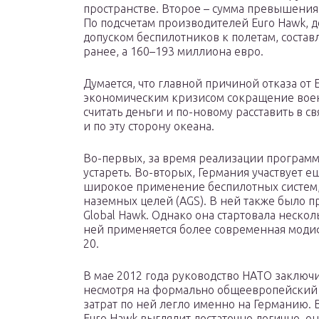
пространстве. Второе – сумма превышения
По подсчетам производителей Euro Hawk, 
допуском беспилотников к полетам, состав
ранее, а 160–193 миллиона евро.
Думается, что главной причиной отказа от
экономическим кризисом сокращение вое
считать деньги и по-новому расставить в с
и по эту сторону океана.
Во-первых, за время реализации программ
устареть. Во-вторых, Германия участвует 
широкое применение беспилотных систем,
наземных целей (AGS). В ней также было 
Global Hawk. Однако она стартовала неско
ней применяется более современная модифик
20.
В мае 2012 года руководство НАТО заключи
несмотря на формально общеевропейский 
затрат по ней легло именно на Германию. 
Euro Hawk выглядит достаточно логично, о