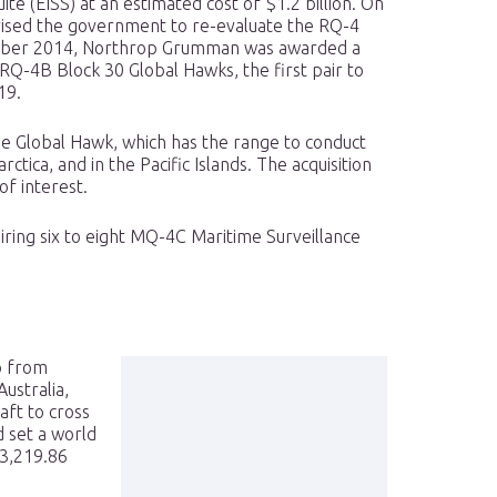
e (EISS) at an estimated cost of $1.2 billion. On
vised the government to re-evaluate the RQ-4
cember 2014, Northrop Grumman was awarded a
RQ-4B Block 30 Global Hawks, the first pair to
19.
e Global Hawk, which has the range to conduct
tica, and in the Pacific Islands. The acquisition
f interest.
iring six to eight MQ-4C Maritime Surveillance
p from
ustralia,
aft to cross
d set a world
13,219.86