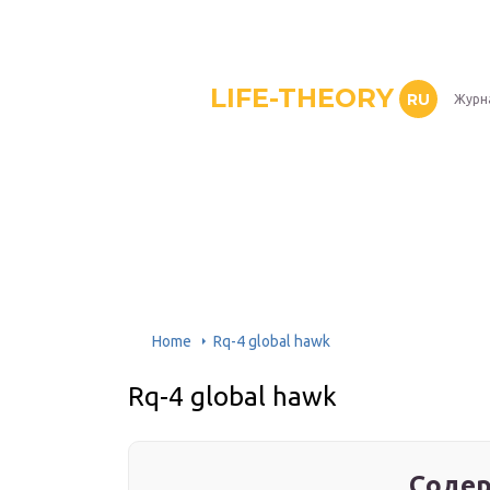
LIFE-THEORY
RU
Журн
Home
Rq-4 global hawk
Rq-4 global hawk
Содер