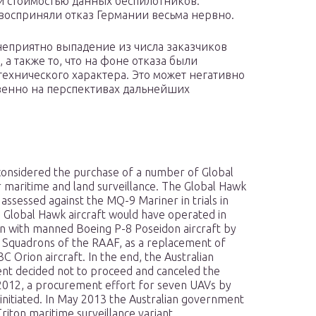
ой стоимостью данных беспилотников.
 восприняли отказ Германии весьма нервно.
неприятно выпадение из числа заказчиков
 а также то, что на фоне отказа были
ехнического характера. Это может негативно
твенно на перспективах дальнейших
 considered the purchase of a number of Global
 maritime and land surveillance. The Global Hawk
assessed against the MQ-9 Mariner in trials in
 Global Hawk aircraft would have operated in
on with manned Boeing P-8 Poseidon aircraft by
 Squadrons of the RAAF, as a replacement of
C Orion aircraft. In the end, the Australian
t decided not to proceed and canceled the
 2012, a procurement effort for seven UAVs by
initiated. In May 2013 the Australian government
riton maritime surveillance variant.