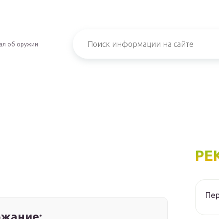
ал об оружии
РЕ
Пер
жание: