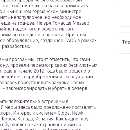
 этого обстоятельства начало приходить
 при нынешнем германском министре
инять непопулярное, но необходимое
еще на год-два. Не зря Томас де Мезьер
ычайно надежного и эффективного
виям по наведению порядка. При этом
ное оборудование, созданное EADS в рамках
Тир
х разработках.
ны программы, стоит отметить, что сами
ону, провели пересмотр своих беспилотных
и, еще в начале 2012 года было решено в
дальнейшего приобретения и эксплуатации
овалось приостановить закупки новых
 – законсервировать и убрать в резерв.
ыть положительно встречены в
ой меры здесь было предложено поставлять
порт. Интерес к системам Global Hawk
Корея, Канада, Испания. Как видно, круг
о обусловлено как ограничениями по