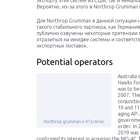
экспорту этих систем из США, так и немал
Вероятно, из-за этого в Northrop Grumman
Для Northrop Grumman в данной ситуации 
такого стабильного партнера, как Германия,
публично озвучены некоторые претензии т
отразиться на имидже системы и соответс
экспортных поставок.
Potential operators
Australia
Hawks for
was to be 
2007. The
conjuncti
10 and 11
aging AP-3
governmen
Northrop grumman x-47a пегас
order. In
2019 was 
confirmed its interest in acquiring the MQ-4C T