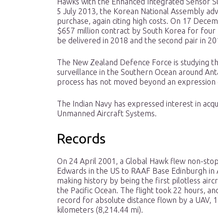
Hawks with the Enhanced Integrated Sensor Suit
5 July 2013, the Korean National Assembly ad
purchase, again citing high costs. On 17 De
$657 million contract by South Korea for four 
be delivered in 2018 and the second pair in 20
The New Zealand Defence Force is studying th
surveillance in the Southern Ocean around Antarc
process has not moved beyond an expression o
The Indian Navy has expressed interest in acqu
Unmanned Aircraft Systems.
Records
On 24 April 2001, a Global Hawk flew non-sto
Edwards in the US to RAAF Base Edinburgh in A
making history by being the first pilotless aircr
the Pacific Ocean. The flight took 22 hours, an
record for absolute distance flown by a UAV, 
kilometers (8,214.44 mi).