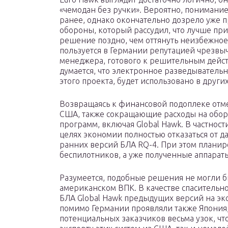
«чемодан без ручки». Вероятно, понимание
ранее, однако окончательно дозрело уже
обороны, который рассудил, что лучше пр
решение поздно, чем оттянуть неизбежное 
пользуется в Германии репутацией чрезв
менеджера, готового к решительным дейст
думается, что электронное разведыватель
этого проекта, будет использовано в други
Возвращаясь к финансовой подоплеке отме
США, также сокращающие расходы на обор
программ, включая Global Hawk. В частност
целях экономии полностью отказаться от 
ранних версий БЛА RQ-4. При этом планир
беспилотников, а уже полученные аппараты
Разумеется, подобные решения не могли б
американском ВПК. В качестве спасительн
БЛА Global Hawk предыдущих версий на экс
помимо Германии проявляли также Япония, 
потенциальных заказчиков весьма узок, чт