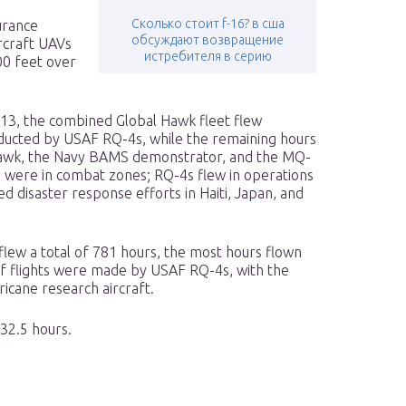
Сколько стоит f-16? в сша
urance
обсуждают возвращение
rcraft UAVs
истребителя в серию
000 feet over
2013, the combined Global Hawk fleet flew
nducted by USAF RQ-4s, while the remaining hours
awk, the Navy BAMS demonstrator, and the MQ-
s were in combat zones; RQ-4s flew in operations
d disaster response efforts in Haiti, Japan, and
ew a total of 781 hours, the most hours flown
of flights were made by USAF RQ-4s, with the
cane research aircraft.
32.5 hours.