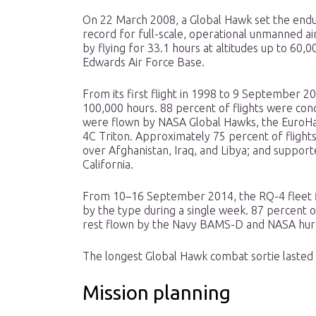
On 22 March 2008, a Global Hawk set the end
record for full-scale, operational unmanned ai
by flying for 33.1 hours at altitudes up to 60,
Edwards Air Force Base.
From its first flight in 1998 to 9 September 
100,000 hours. 88 percent of flights were co
were flown by NASA Global Hawks, the EuroH
4C Triton. Approximately 75 percent of flight
over Afghanistan, Iraq, and Libya; and supporte
California.
From 10–16 September 2014, the RQ-4 fleet fl
by the type during a single week. 87 percent 
rest flown by the Navy BAMS-D and NASA hurri
The longest Global Hawk combat sortie lasted 
Mission planning