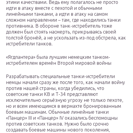
этими качествами. Ведь ему полагалось не просто
идти в атаку вместе с пехотой и обычными
линейными танками, а идти в атаку на самом
сложном направлении – там, где находились танки
противника. В обороне танк-истребитель тоже
должен был стоять насмерть, прикрываясь своей
толстой бронёй, а не ускользать из-под обстрела, как
истребители танков.
«Ягдпантера» была лучшим немецким танком-
истребителем времён Второй мировой войны
Разрабатывать специальные танки-истребители
немцы начали сразу же после того, как начали войну
против нашей страны, когда убедились, что
советские танки КВ и Т-34 представляют
исключительно серьёзную угрозу не только пехоте,
но и всем имеющимся в вермахте бронированным
боевым машинам. Обычные линейные танки
«Панцер» III и «Панцер» IV оказались беспомощны
против советских танков. Нужно было срочно
создавать боевые машины нового поколения,