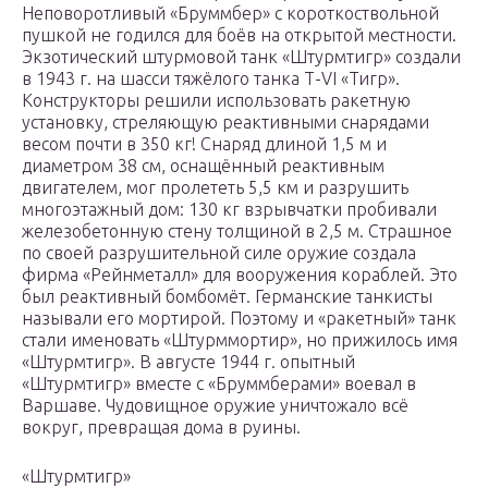
Неповоротливый «Бруммбер» с короткоствольной
пушкой не годился для боёв на открытой местности.
Экзотический штурмовой танк «Штурмтигр» создали
в 1943 г. на шасси тяжёлого танка Т-VI «Тигр».
Конструкторы решили использовать ракетную
установку, стреляющую реактивными снарядами
весом почти в 350 кг! Снаряд длиной 1,5 м и
диаметром 38 см, оснащённый реактивным
двигателем, мог пролететь 5,5 км и разрушить
многоэтажный дом: 130 кг взрывчатки пробивали
железобетонную стену толщиной в 2,5 м. Страшное
по своей разрушительной силе оружие создала
фирма «Рейнметалл» для вооружения кораблей. Это
был реактивный бомбомёт. Германские танкисты
называли его мортирой. Поэтому и «ракетный» танк
стали именовать «Штурммортир», но прижилось имя
«Штурмтигр». В августе 1944 г. опытный
«Штурмтигр» вместе с «Бруммберами» воевал в
Варшаве. Чудовищное оружие уничтожало всё
вокруг, превращая дома в руины.
«Штурмтигр»