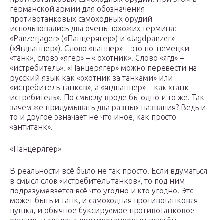
германской армии для обозначения
противотанковых самоходных орудий
использовались два очень похожих термина:
«Panzerjager» («Панцерягер») и «Jagdpanzer»
(«Ягдпанцер»). Слово «панцер» – это по-немецки
«танк», слово «ягер» – « охотник». Слово «ягд» –
«истребитель». «Панцерягер» можно перевести на
русский язык как «охотник за танками» или
«истребитель танков», а «ягдпанцер» – как «танк-
истребитель». По смыслу вроде бы одно и то же. Так
зачем же придумывать два разных названия? Ведь и
то и другое означает не что иное, как просто
«антитанк».
«Панцерягер»
В реальности всё было не так просто. Если вдуматься
в смысл слов «истребитель танков», то под ним
подразумевается всё что угодно и кто угодно. Это
может быть и танк, и самоходная противотанковая
пушка, и обычное буксируемое противотанковое