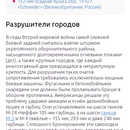
152-мм осадная пушка обр. 1910 г.
«Schneider» (Великобритания, Россия)
Разрушители городов
В годы Второй мировой войны самой сложной
боевой задачей считалось взятие штурмом
укреплённого оборонительного района,
насыщенного долговременными огневыми точками
(дот), а также крупных городов, где каждый
многоэтажный дом превращался в неприступную
крепость. Для разрушения таких очагов
сопротивления требовались исключительно мощные
боевые машины. Фугасными и бетонобойными
снарядами они должны были проламывать бреши в
обороне противника. Американцы решали эту
проблему ударами авиации и огнём дальнобойных
пушек и гаубиц. Они устанавливали на шасси танков
М-24 «Чеффи» 105-мм гаубицы, а на шасси
танков
М-3
и М-4 тяжёлые – 155-мм, 203-мм и даже 240-мм
гаубицы. Сплошного бронирования эти самоходки