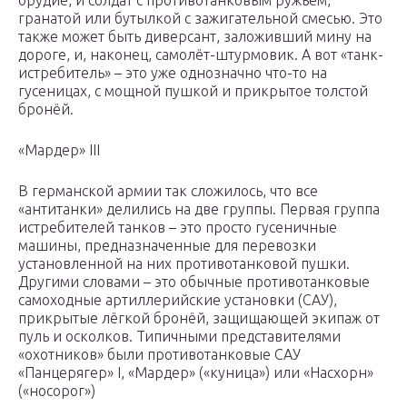
орудие, и солдат с противотанковым ружьём,
гранатой или бутылкой с зажигательной смесью. Это
также может быть диверсант, заложивший мину на
дороге, и, наконец, самолёт-штурмовик. А вот «танк-
истребитель» – это уже однозначно что-то на
гусеницах, с мощной пушкой и прикрытое толстой
бронёй.
«Мардер» III
В германской армии так сложилось, что все
«антитанки» делились на две группы. Первая группа
истребителей танков – это просто гусеничные
машины, предназначенные для перевозки
установленной на них противотанковой пушки.
Другими словами – это обычные противотанковые
самоходные артиллерийские установки (САУ),
прикрытые лёгкой бронёй, защищающей экипаж от
пуль и осколков. Типичными представителями
«охотников» были противотанковые САУ
«Панцерягер» I, «Мардер» («куница») или «Насхорн»
(«носорог»)