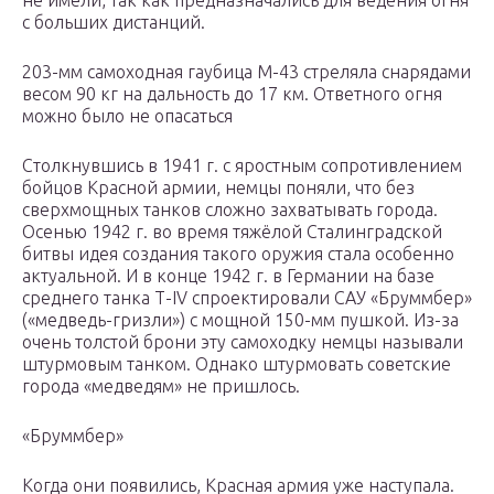
не имели, так как предназначались для ведения огня
с больших дистанций.
203-мм самоходная гаубица М-43 стреляла снарядами
весом 90 кг на дальность до 17 км. Ответного огня
можно было не опасаться
Столкнувшись в 1941 г. с яростным сопротивлением
бойцов Красной армии, немцы поняли, что без
сверхмощных танков сложно захватывать города.
Осенью 1942 г. во время тяжёлой Сталинградской
битвы идея создания такого оружия стала особенно
актуальной. И в конце 1942 г. в Германии на базе
среднего танка Т-IV спроектировали САУ «Бруммбер»
(«медведь-гризли») с мощной 150-мм пушкой. Из-за
очень толстой брони эту самоходку немцы называли
штурмовым танком. Однако штурмовать советские
города «медведям» не пришлось.
«Бруммбер»
Когда они появились, Красная армия уже наступала.