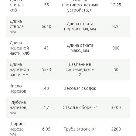
ствола,
55
противооткатных
12,25
клб
устройств, л
Длина
Длина отката
ствола,
6610
870
нормальная, мм
мм
Длина
Длина отката
нарезной
43
900
макс., мм
части, клб
Длина
Давление в
нарезной
5533
системе, кг/см
50
части, мм
2
Число
40
Весовая сводка:
нарезов
Глубина
нарезов,
1,7
Ствол в сборе, кг
3300
мм
Ширина
нареза,
6,05
Труба ствола, кг
2200
мм