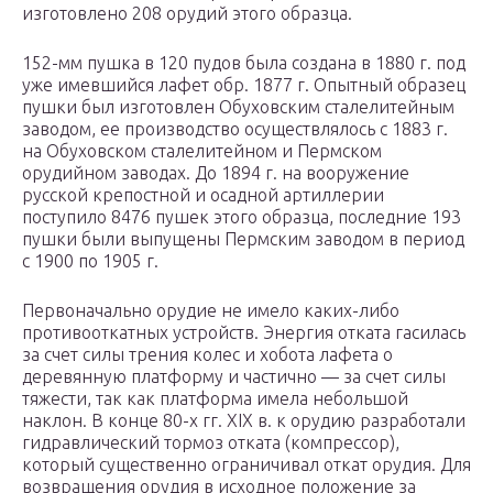
изготовлено 208 орудий этого образца.
152-мм пушка в 120 пудов была создана в 1880 г. под
уже имевшийся лафет обр. 1877 г. Опытный образец
пушки был изготовлен Обуховским сталелитейным
заводом, ее производство осуществлялось с 1883 г.
на Обуховском сталелитейном и Пермском
орудийном заводах. До 1894 г. на вооружение
русской крепостной и осадной артиллерии
поступило 8476 пушек этого образца, последние 193
пушки были выпущены Пермским заводом в период
с 1900 по 1905 г.
Первоначально орудие не имело каких-либо
противооткатных устройств. Энергия отката гасилась
за счет силы трения колес и хобота лафета о
деревянную платформу и частично — за счет силы
тяжести, так как платформа имела небольшой
наклон. В конце 80-х гг. XIX в. к орудию разработали
гидравлический тормоз отката (компрессор),
который существенно ограничивал откат орудия. Для
возвращения орудия в исходное положение за