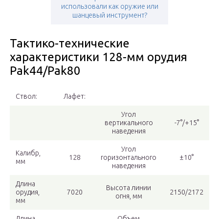
использовали как оружие или
шанцевый инструмент?
Тактико-технические
характеристики 128-мм орудия
Pak44/Pak80
Ствол:
Лафет:
Угол
вертикального
-7°/+15°
наведения
Угол
Калибр,
128
горизонтального
±10°
мм
наведения
Длина
Высота линии
орудия,
7020
2150/2172
огня, мм
мм
Длина
Объем