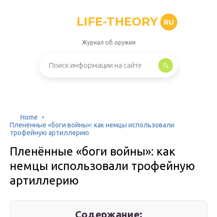
LIFE-THEORY
RU
Журнал об оружии
Home
Пленённые «боги войны»: как немцы использовали
трофейную артиллерию
Пленённые «боги войны»: как
немцы использовали трофейную
артиллерию
Содержание: