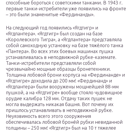
способные бороться с советскими танками. В 1943 г.
первые танки-истребители уже появились на фронте
– это были знаменитые «Фердинанды».
На следующий год появились «Ягдтигр» и
«Ягдпантера». «Ягдтигр» был создан на базе
«Королевского Тигра», а «Ягдпантера» представляла
собой самоходную установку на базе тяжёлого танка
«Пантера». Во всех этих боевых машинах пушка
устанавливалась в неподвижной рубке-каземате.
Танки-истребители представляли собой
чрезвычайно мощные образцы бронетехники.
Толщина лобовой брони корпуса на «Фердинанде» и
«Ягдтигре» доходила до 200 мм! «Фердинанд» и
«Ягдпантера» были вооружены мощнейшей 88-мм
пушкой, а на «Ягдтигре» вообще стояло чудовищное
орудие калибра 128 мм. Отдачу таких пушек не
могла выдержать никакая башня. Вот почему их
пришлось устанавливать в неподвижной рубке.
Неуязвимость всего этого сооружения
обеспечивалась лобовой бронёй рубки невиданной
толщины – 250 мм! «Ягдтигр» был на 10 т тяжелее