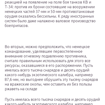
реакцией на появление на поле боя танков КВ и
Т-34: против их брони состоявшие на вооружении
немецких частей 37-мм и 50-мм противотанковые
орудия оказались бессильны. К ряду иностранных
систем было даже налажено валовое производство
боеприпасов.
Во-вторых, можно предположить, что немецкое
командование, уделявшее первостепенное
внимание огневому подавлению противника,
считало правильным использовать для этого все
ресурсы, оказавшиеся в его распоряжении. Пусть
имелась всего тысяча снарядов и десять орудий
какого-нибудь экзотического калибра, например
87,6-мм, но выгоднее обрушить эту тысячу снарядов
на вражеские окопы, чем оставить их без пользы
ржаветь на складе
Пусть имелась всего тысяча снарядов и десять орудий
какого-нибудь экзотического калибра, например