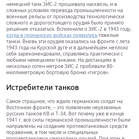
немецкий танк ЗИС-2 прошивала насквозь, и в
сложных условиях перевода промышленности на
военные рельсы от производства технологически
сложного и дорогостоящего орудия было принято
решение отказаться. Вспомнили о ЗИС-2 в 1943 году,
когда в германских войсках появились
тяжелые
танки. Вновь эти орудия оказались на фронте с лета
1943 года на Курской дуге и в дальнейшем неплохо
себя зарекомендовали, справляясь практически с
любыми немецкими танками. На дистанциях в
несколько сотен метров ЗИС-2 пробивали 80-
миллиметровую бортовую броню «тигров».
Истребители танков
Самое страшное, что ждало германских солдат на
Восточном фронте, – это появление неуязвимых
русских танков КВ и Т-34. Вот почему уже в конце
1941 г. все силы германской промышленности были
направлены на создание противотанковых средств
поражения, в том числе и специальных
противотанковых самоходных орудий. При этом в