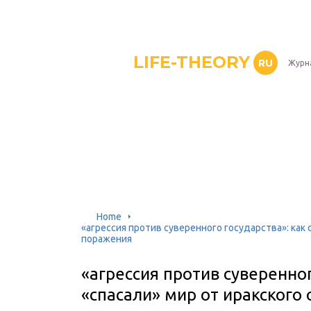
LIFE-THEORY
RU
Журн
Home
«агрессия против суверенного государства»: как 
поражения
«агрессия против суверенног
«спасали» мир от иракского