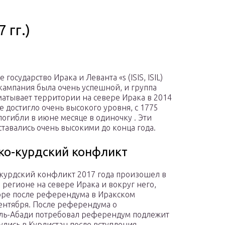
 гг.)
 государство Ирака и Леванта «s (ISIS, ISIL)
кампания была очень успешной, и группа
матывает территории на севере Ирака в 2014
е достигло очень высокого уровня, с 1775
погибли в июне месяце в одиночку . Эти
тавались очень высокими до конца года.
ко-курдский конфликт
курдский конфликт 2017 года произошел в
 регионе на севере Ирака и вокруг него,
коре после референдума в Иракском
сентября. После референдума о
ль-Абади потребовал референдум подлежит
лись в Курдистан после вступления