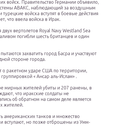
их войск. Правительство Германии объявило,
стемы АВАКС,
наблюдающий за воздушным
 турецкие войска вступят в боевые действия
т, что ввела войска в Ирак.
я двух
вертолетов
Royal Navy Westland Sea
аливом погибли шесть британцев и один
 пытаются захватить город Басра и участвуют
дной стороне города.
 о ракетном ударе США по территории,
группировкой « Ансар аль-Ислам» .
е мирных жителей убиты и 207 ранены, в
дают, что иракские солдаты не
апись об обратном на самом деле является
х жителей.
ь американских танков и множество
ии вступают, но позже отброшены из Умм-