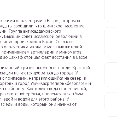
кскими ополченцами в Басре , втором по
олдаты сообщили, что шиитское население
ции. Группа антисаддамовского
е , Высший совет исламской революции в
сстание происходит в Басре. Согласно
го ополчения атаковали местных жителей
, с применением артиллерии и минометов.
ас-Саххаф отрицал факт восстания в Басре.
анитарный кризис вытекал в городе. Красный
изации пытаются добраться до города. У
в с припасами, направляющийся на север, в
портовый город Умм-Каср теперь «безопасен и
 на берегу. Как только вода станет чистой,
иракского побережья, приземляются в Умм-
 едой и водой для этого района. У
ас еды и воды, который они начинают