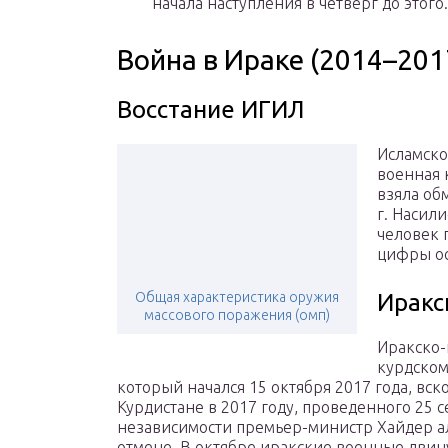
начала наступления в четверг до этого.
Война в Ираке (2014–2017
Восстание ИГИЛ
Исламское
военная 
взяла об
г. Насили
человек 
цифры ос
Общая характеристика оружия
Иракс
массового поражения (омп)
Иракско-
курдском
который начался 15 октября 2017 года, вс
Курдистане в 2017 году, проведенного 25 
независимости премьер-министр Хайдер а
отмене. В октябре иракские военные двину