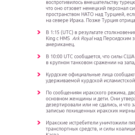
воспротивилось вмешательству турецк
что оно отзовет немецкий персонал
си
пространством НАТО над Турцией, если
на севере Ирака. Позже Турция отрицае
В 1:15 (UTC) в результате столкновени
King с HMS
Ark Royal
над Персидским з
американец.
В 10:00 UTC сообщается, что силы США
в крупном танковом сражении на запа
Курдские официальные лица сообщают
удерживаемой курдской исламистской 
По сообщениям иракского режима, дво
основном женщины и дети. Они утверж
дезертировали или не сдались, и что з
записью похищенных иракских мирны
Иракские истребители уничтожили пят
транспортных средств, и силы коалиц
Касра .