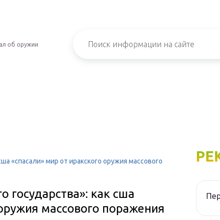
ал об оружии
РЕ
сша «спасали» мир от иракского оружия массового
о государства»: как сша
Пер
 оружия массового поражения