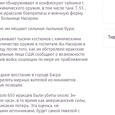
ции обнаруживают и конфискуют тайники с
имического оружия, в том числе танк Т-55 ,
кже иракские боеприпасы и военную форму.
в больнице Насирии.
 но им мешают сильные пыльные бури.
Тир
уживают тысячи костюмов с химическими
количество оружия в
госпитале
Ан-Насирия в
цу после того, как их обстреляли иракские
иальные лица США сообщают о возможности
ив войск коалиции по мере их приближения
дное восстание в городе Басра
релять мирных жителей из минометов .
ые позиции.
оло 650 иракцев были убиты около Эн-
е часа», в то время как американские силы,
икаких потерь. Эта оценка, не
ми источниками, будет самой тяжелой с