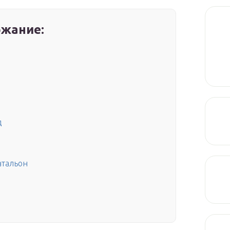
жание:
д
атальон