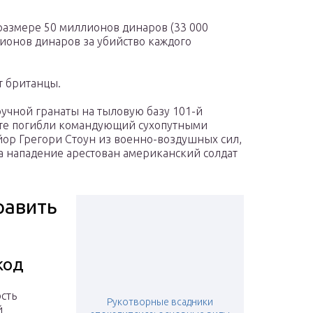
размере 50 миллионов динаров (33 000
ионов динаров за убийство каждого
т британцы.
ручной гранаты на тыловую базу 101-й
йте погибли командующий сухопутными
ор Грегори Стоун из военно-воздушных сил,
За нападение арестован американский солдат
равить
код
сть
Рукотворные всадники
й