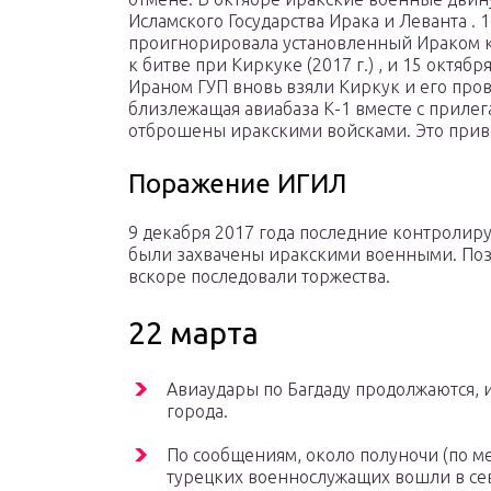
Исламского Государства Ирака и Леванта . 
проигнорировала установленный Ираком к
к битве при Киркуке (2017 г.) , и 15 октяб
Ираном ГУП вновь взяли Киркук и его пров
близлежащая авиабаза К-1 вместе с при
отброшены иракскими войсками. Это при
Поражение ИГИЛ
9 декабря 2017 года последние контроли
были захвачены иракскими военными. Поз
вскоре последовали торжества.
22 марта
Авиаудары по Багдаду продолжаются, 
города.
По сообщениям, около полуночи (по м
турецких военнослужащих вошли в се