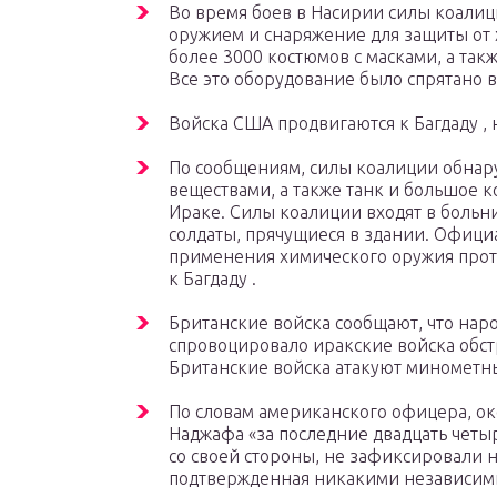
Во время боев в Насирии силы коали
оружием и снаряжение для защиты от х
более 3000 костюмов с масками, а та
Все это оборудование было спрятано 
Войска США продвигаются к Багдаду ,
По сообщениям, силы коалиции обнар
веществами, а также танк и большое 
Ираке. Силы коалиции входят в больни
солдаты, прячущиеся в здании. Офиц
применения
химического оружия
прот
к
Багдаду
.
Британские войска сообщают, что наро
спровоцировало иракские войска обст
Британские войска атакуют минометн
По словам американского офицера, ок
Наджафа «за последние двадцать четыр
со своей стороны, не зафиксировали н
подтвержденная никакими независимы