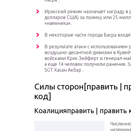
Иракский режим назначает награду в 
долларов США) за поимку или 25 милл
«наемника».
В некоторые части города Басра входя
В результате атаки с использованием 
воздушно-десантной дивизии в Куве
войсками Крис Зейферт и генерал-май
а еще 14 человек получили ранения. 
SGT Хасан Акбар .
Силы сторон[править | п
код]
Коалицияправить | править 
Численно
наземно