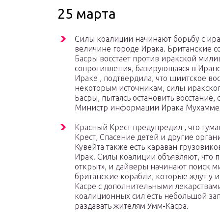
25 марта
Силы коалиции начинают борьбу с ира
величине городе Ирака. Британские с
Басры восстает против иракской мили
сопротивления, базирующаяся в Иран
Ираке , подтвердила, что шиитское во
некоторым источникам, силы иракско
Басры, пытаясь остановить восстание
Министр информации Ирака Мухаммед 
Красный Крест предупредил , что гум
Крест, Спасение детей и другие орган
Кувейта также есть караван грузовико
Ирак. Силы коалиции объявляют, что 
открыт», и дайверы начинают поиск мин
британские корабли, которые ждут у 
Касре с дополнительными лекарствами,
коалиционных сил есть небольшой зап
раздавать жителям Умм-Касра.