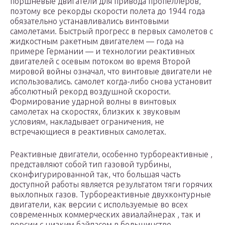
поршневые двигатели для привода пропеллеров,
поэтому все рекорды скорости полета до 1944 года
обязательно устанавливались винтовыми
самолетами. Быстрый прогресс в
первых самолетов с
жидкостным ракетным двигателем — года на
примере Германии — и технологии
реактивных
двигателей с
осевым потоком во время Второй
мировой войны означал, что винтовые двигатели не
использовались. самолет когда-либо снова установит
абсолютный рекорд воздушной скорости.
Формирование ударной волны в винтовых
самолетах на скоростях, близких к
звуковым
условиям, накладывает ограничения, не
встречающиеся в
реактивных
самолетах.
Реактивные двигатели, особенно турбореактивные ,
представляют собой тип газовой турбины,
сконфигурированной так, что большая часть
доступной работы является результатом тяги горячих
выхлопных газов. Турбореактивные двухконтурные
двигатели, как версии с используемые во всех
современных коммерческих авиалайнерах , так и
версии с низким байпасом в большинстве