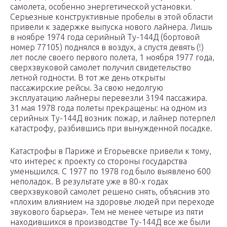
самолета, особенно энергетической установки.
Серьезные конструктивные пробелы в этой области
привели к задержке выпуска нового лайнера. Лишь
в ноябре 1974 года серийный Ту-144Д (бортовой
номер 77105) поднялся в воздух, а спустя девять (!)
лет после своего первого полета, 1 ноября 1977 года,
сверхзвуковой самолет получил свидетельство
летной годности. В тот же день открыты
пассажирские рейсы. За свою недолгую
эксплуатацию лайнеры перевезли 3194 пассажира.
31 мая 1978 года полеты прекращены: на одном из
серийных Ту-144Д возник пожар, и лайнер потерпел
катастрофу, разбившись при вынужденной посадке.
Катастрофы в Париже и Егорьевске привели к тому,
что интерес к проекту со стороны государства
уменьшился. С 1977 по 1978 год было выявлено 600
неполадок. В результате уже в 80-х годах
сверхзвуковой самолет решено снять, объяснив это
«плохим влиянием на здоровье людей при переходе
звукового барьера». Тем не менее четыре из пяти
находившихся в производстве Ту-144Д все же были