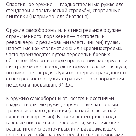
Спортивное оружие — гладкоствольные ружья для
стендовой и практической стрельбы, спортивные
винтовки (например, для биатлона).
Оружие самообороны или огнестрельное оружие
ограниченного поражения — пистолеты и
револьверы с резиновыми (эластичными) пулями,
известные как «травматики» или «резинострелы».
Часто производятся путем переделки боевых
образцов. Имеют в стволе препятствия, которые при
выстреле может преодолеть только эластичная пуля,
но никак не твердая. Дульная энергия гражданского
огнестрельного оружия ограниченного поражения
не должна превышать 91 Дж.
К оружию самообороны относятся и охотничьи
гладкоствольные ружья, заряженные патронами
травматического действия (с легкой эластичной
пулей или картечью). В эту же категорию входят
газовые пистолеты и револьверы, механические
распылители слезоточивых или раздражающих
веществ, устройства для стрельбы светошумовыми