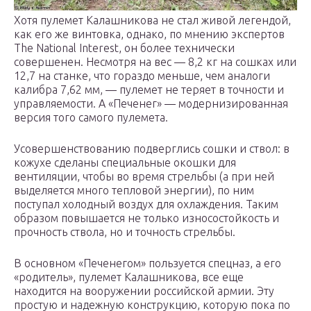
Хотя пулемет Калашникова не стал живой легендой,
как его же винтовка, однако, по мнению экспертов
The National Interest, он более технически
совершенен. Несмотря на вес — 8,2 кг на сошках или
12,7 на станке, что гораздо меньше, чем аналоги
калибра 7,62 мм, — пулемет не теряет в точности и
управляемости. А «Печенег» — модернизированная
версия того самого пулемета.
Усовершенствованию подверглись сошки и ствол: в
кожухе сделаны специальные окошки для
вентиляции, чтобы во время стрельбы (а при ней
выделяется много тепловой энергии), по ним
поступал холодный воздух для охлаждения. Таким
образом повышается не только износостойкость и
прочность ствола, но и точность стрельбы.
В основном «Печенегом» пользуется спецназ, а его
«родитель», пулемет Калашникова, все еще
находится на вооружении российской армии. Эту
простую и надежную конструкцию, которую пока по