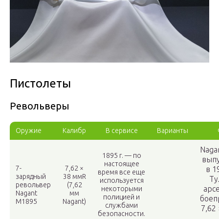
Пистолеты
Револьверы
Оружие
Калибр
В сервисе
Варианты
Naga
1895 г. — по
вып
настоящее
7-
7,62 ×
в 1
время все еще
зарядный
38 ммR
Ту
используется
револьвер
(7,62
арсе
некоторыми
Nagant
мм
полицией и
боеп
M1895
Nagant)
службами
7,62
безопасности.