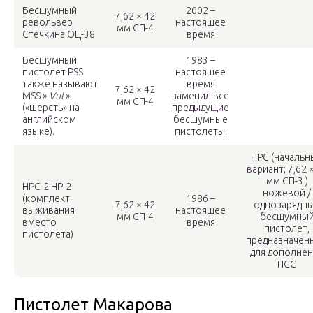
Бесшумный
2002 –
7,62 × 42
револьвер
настоящее
мм СП-4
Стечкина ОЦ-38
время
Бесшумный
1983 –
пистолет PSS
настоящее
также называют
время
7,62 × 42
MSS »
Vul
»
заменил все
мм СП-4
(«шерсть» на
предыдущие
английском
бесшумные
языке).
пистолеты.
НРС (начальн
вариант; 7,62 
мм СП-3 )
НРС-2 НР-2
ножевой /
(комплект
1986 –
7,62 × 42
однозарядн
выживания
настоящее
мм СП-4
бесшумны
вместо
время
пистолет,
пистолета)
предназначен
для дополнен
ПСС
Пистолет Макарова