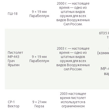
2000 г. — настоящее
время — одно из
9 × 19 мм
штатных видов
ГШ-18
Парабеллум
оружия для всех
видов Вооруженных
Сил России.
6П35 
1
2003 г. — настоящее
Пистолет
время — одно из
(комм
МР-443
9 × 19 мм
штатных видов
Грач
Парабеллум
оружия для всех
Ярыгин
видов Вооруженных
MP-
сил России.
ва
2003-настоящее
время пистолет
СР-1
9 × 21мм
используется в
Вектор
Гюрза
ограниченном