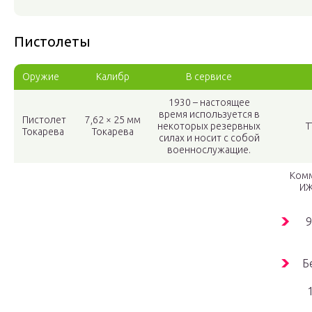
Пистолеты
Оружие
Калибр
В сервисе
1930 – настоящее
время используется в
Пистолет
7,62 × 25 мм
некоторых резервных
Т
Токарева
Токарева
силах и носит с собой
военнослужащие.
Комм
ИЖ
9
Б