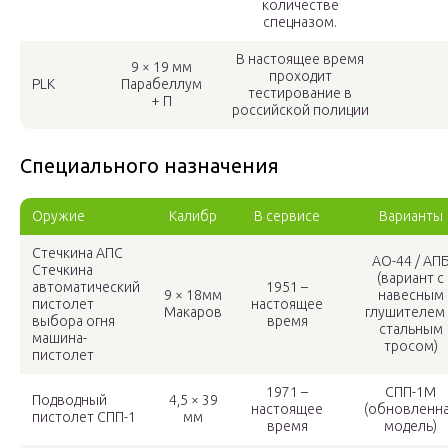
количестве
спецназом.
В настоящее время
9 × 19 мм
проходит
PLK
Парабеллум
тестирование в
+ П
российской полиции
Специального назначения
Оружие
Калибр
В сервисе
Варианты
Стечкина АПС
АО-44 / АП
Стечкина
(вариант с
автоматический
1951 –
9 × 18мм
навесным
пистолет
настоящее
Макаров
глушителем
выбора огня
время
стальным
машина-
тросом)
пистолет
1971 –
СПП-1М
Подводный
4,5 × 39
настоящее
(обновленн
пистолет СПП-1
мм
время
модель)