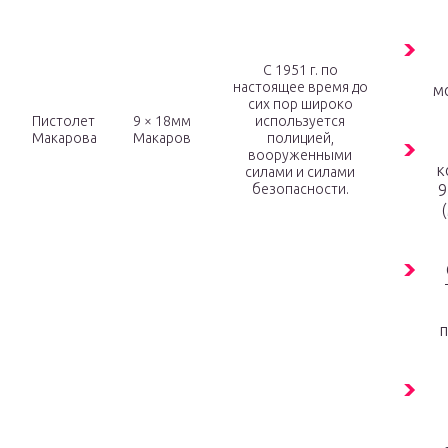
С 1951 г. по
настоящее время до
м
сих пор широко
Пистолет
9 × 18мм
используется
Макарова
Макаров
полицией,
вооруженными
к
силами и силами
безопасности.
9
п