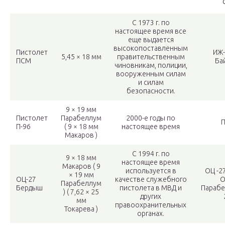
С 1973 г. по
настоящее время все
еще выдается
высокопоставленным
Пистолет
ИЖ-
5,45 × 18 мм
правительственным
ПСМ
Бай
чиновникам, полиции,
вооруженным силам
и силам
безопасности.
9 × 19 мм
Пистолет
Парабеллум
2000-е годы по
П
П-96
( 9 × 18 мм
настоящее время
Макаров )
С 1994 г. по
9 × 18 мм
настоящее время
Макаров ( 9
используется в
ОЦ -27
× 19 мм
ОЦ-27
качестве служебного
О
Парабеллум
Бердыш
пистолета в МВД и
Парабел
) ( 7,62 × 25
других
мм
правоохранительных
Токарева )
органах.