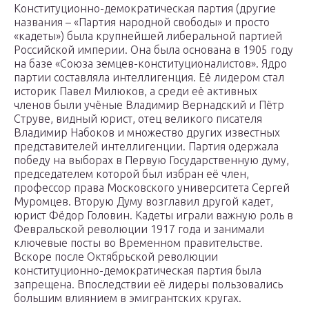
Конституционно-демократическая партия (другие
названия – «Партия народной свободы» и просто
«кадеты») была крупнейшей либеральной партией
Российской империи. Она была основана в 1905 году
на базе «Союза земцев-конституционалистов». Ядро
партии составляла интеллигенция. Её лидером стал
историк Павел Милюков, а среди её активных
членов были учёные Владимир Вернадский и Пётр
Струве, видный юрист, отец великого писателя
Владимир Набоков и множество других известных
представителей интеллигенции. Партия одержала
победу на выборах в Первую Государственную думу,
председателем которой был избран её член,
профессор права Московского университета Сергей
Муромцев. Вторую Думу возглавил другой кадет,
юрист Фёдор Головин. Кадеты играли важную роль в
Февральской революции 1917 года и занимали
ключевые посты во Временном правительстве.
Вскоре после Октябрьской революции
конституционно-демократическая партия была
запрещена. Впоследствии её лидеры пользовались
большим влиянием в эмигрантских кругах.