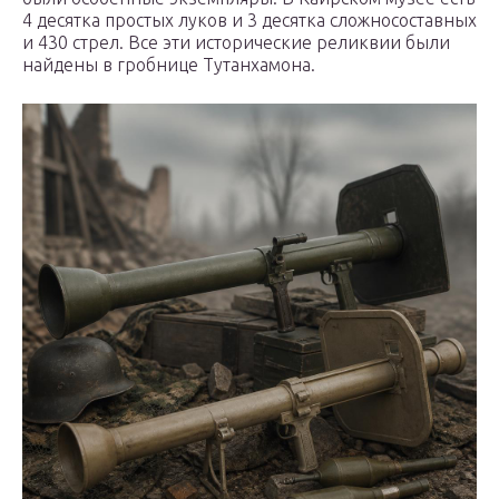
4 десятка простых луков и 3 десятка сложносоставных
и 430 стрел. Все эти исторические реликвии были
найдены в гробнице Тутанхамона.