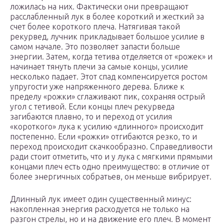
ложилась на них. Фактически они превращают
расслабленный лук в более короткий и жесткий за
счет более короткого плеча. Натягивая такой
рекурвед, лучник прикладывает большое усилие в
самом начале. Это позволяет запасти больше
энергии. Затем, когда тетива отделяется от «рожек» и
начинает тянуть плечи за самые концы, усилие
несколько падает. Этот спад компенсируется ростом
упругости уже напряженного дерева. Ближе к
пределу «рожки» сглаживают пик, сохраняя острый
угол с тетивой. Если концы плеч рекурведа
загибаются плавно, то и переход от усилия
«короткого» лука к усилию «длинного» происходит
постепенно. Если «рожки» отгибаются резко, то и
переход происходит скачкообразно. Справедливости
ради стоит отметить, что и у лука с мягкими прямыми
концами плеч есть одно преимущество: в отличие от
более энергичных собратьев, он меньше вибрирует.
Длинный лук имеет один существенный минус:
накопленная энергия расходуется не только на
разгон стрелы, но и на движение его плеч. В момент