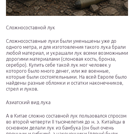
Сложносоставной лук
Сложносоставные луки были уменьшены уже до
одного метра, и для изготовления такого лука брали
любой материал, и украшали лук всеми возможными
дорогими материалами (слоновая кость, бронза,
серебро). Купить себе такой лук мог человек у
которого было много денег, или же военные,
которые были состоятельными. На всей Европе было
найдены разные обломки и остатки наконечников,
стрел и луков.
Азиатский вид лука
А в Китае сложно составной лук пользовался спросом
во второй четверти II тысячелетия до н. э. Китайцы в
основном делали лук из бамбука (он был очень
прочным и гибким), а наконечники (плечи) были