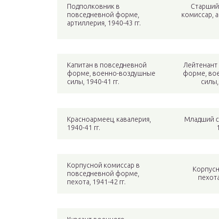
Подполковник в
Старший
повседневной форме,
комиссар, а
артиллерия, 1940-43 гг.
Капитан в повседневной
Лейтенант
форме, военно-воздушные
форме, во
силы, 1940-41 гг.
силы,
Красноармеец, кавалерия,
Младший с
1940-41 гг.
Корпусной комиссар в
Корпусн
повседневной форме,
пехота
пехота, 1941-42 гг.