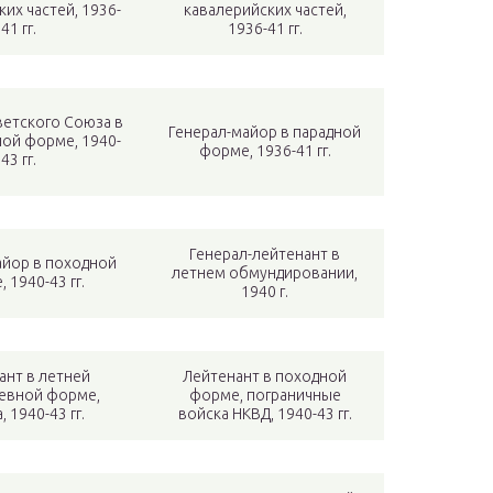
их частей, 1936-
кавалерийских частей,
41 гг.
1936-41 гг.
етского Союза в
Генерал-майор в парадной
ой форме, 1940-
форме, 1936-41 гг.
43 гг.
Генерал-лейтенант в
айор в походной
летнем обмундировании,
 1940-43 гг.
1940 г.
ант в летней
Лейтенант в походной
евной форме,
форме, пограничные
, 1940-43 гг.
войска НКВД, 1940-43 гг.