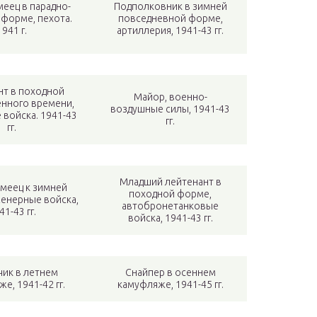
еец в парадно-
Подполковник в зимней
форме, пехота.
повседневной форме,
1941 г.
артиллерия, 1941-43 гг.
нт в походной
Майор, военно-
нного времени,
воздушные силы, 1941-43
 войска. 1941-43
гг.
гг.
Младший лейтенант в
меец к зимней
походной форме,
енерные войска,
автобронетанковые
41-43 гг.
войска, 1941-43 гг.
чик в летнем
Снайпер в осеннем
е, 1941-42 гг.
камуфляже, 1941-45 гг.