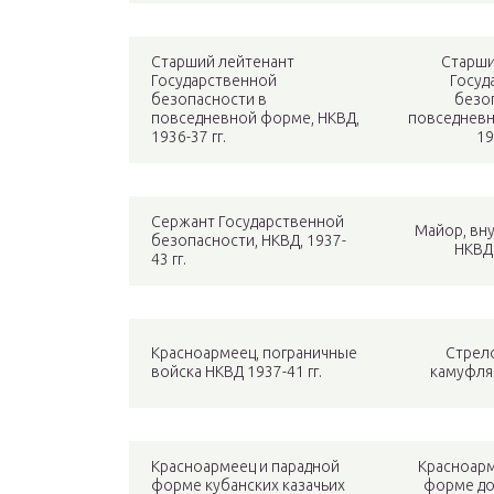
Старший лейтенант
Старши
Государственной
Госуд
безопасности в
безо
повседневной форме, НКВД,
повседневн
1936-37 гг.
19
Сержант Государственной
Майор, вн
безопасности, НКВД, 1937-
НКВД 
43 гг.
Красноармеец, пограничные
Стрел
войска НКВД 1937-41 гг.
камуфляж
Красноармеец и парадной
Красноарм
форме кубанских казачьих
форме до