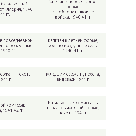
Капитан в повседневной
 батальонный
форме,
ртиллерия, 1940-
автобронетанковые
41 гг.
войска, 1940-41 гг.
 в повседневной
Капитан в летней форме,
енно-воздушные
военно-воздушные силы,
 1940-41 гг.
1940-41 гг.
ержант, пехота.
Младшим сержант, пехота,
1941 г.
вид сзади 1941 г.
Батальонный комиссар в
ой комиссар,
парадновыходной форме,
, 1941-42 гг.
пехота, 1941 г.