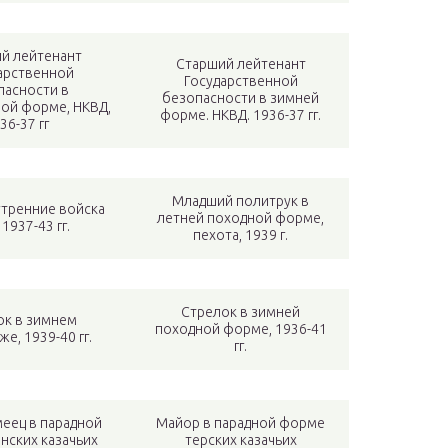
й лейтенант
Старший лейтенант
арственной
Государственной
пасности в
безопасности в зимней
ой форме, НКВД,
форме. НКВД. 1936-37 гг.
36-37 гг
Младший политрук в
утренние войска
летней походной форме,
1937-43 гг.
пехота, 1939 г.
Стрелок в зимней
ок в зимнем
походной форме, 1936-41
е, 1939-40 гг.
гг.
еец в парадной
Майор в парадной форме
нских казачьих
терских казачьих