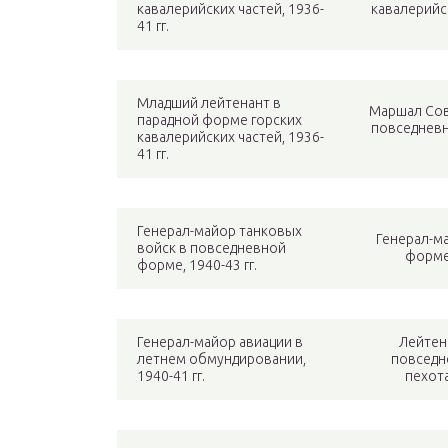
кавалерийских частей, 1936-
кавалерийск
41 гг.
Младший лейтенант в
Маршал Сов
парадной форме горских
повседневн
кавалерийских частей, 1936-
41 гг.
Генерал-майор танковых
Генерал-м
войск в повседневной
форме,
форме, 1940-43 гг.
Генерал-майор авиации в
Лейтен
летнем обмундировании,
повседн
1940-41 гг.
пехота