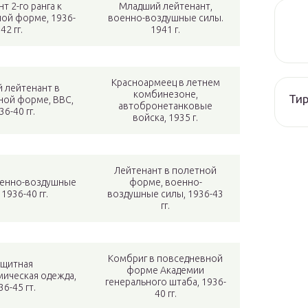
т 2-го ранга к
Младший лейтенант,
ой форме, 1936-
военно-воздушные силы.
42 гг.
1941 г.
Красноармеец в летнем
 лейтенант в
комбинезоне,
Тир
ной форме, ВВС,
автобронетанковые
36-40 гг.
войска, 1935 г.
Лейтенант в полетной
оенно-воздушные
форме, военно-
 1936-40 гг.
воздушные силы, 1936-43
гг.
Комбриг в повседневной
ащитная
форме Академии
ическая одежда,
генерального штаба, 1936-
36-45 гт.
40 гг.