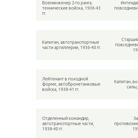
Военинженер 2-го ранга,
Интендан
технические войска, 1936-43
повседневн
гг.
Старший
Капитан, автотранспортные
повседнев
части артиллерии, 1936-40 гг.
19
Лейтенант в походной
Капитан, в
форме, автобронетанковые
силы,
войска, 1938-41 гг.
Отделенный командир,
З
автотранспортные части,
противохим
1938-40 гг.
19