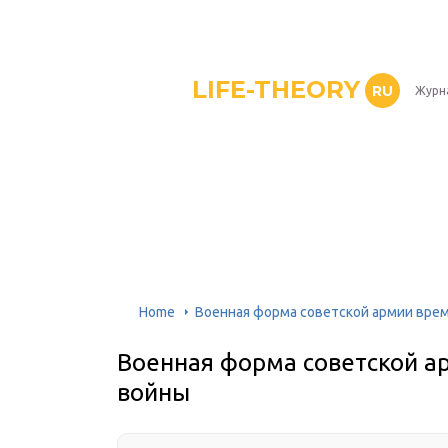
LIFE-THEORY
RU
Журн
Home
Военная форма советской армии вре
Военная форма советской а
войны