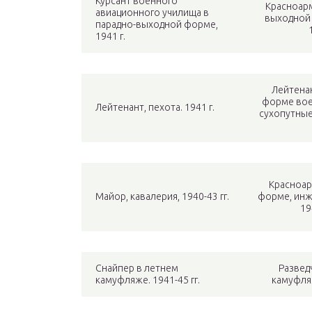
Курсант военного
Красноарм
авиационного училища в
выходной 
парадно-выходной форме,
1941 г.
Лейтена
форме вое
Лейтенант, пехота. 1941 г.
сухопутные
Красноар
Майор, кавалерия, 1940-43 гг.
форме, инж
19
Снайпер в летнем
Развед
камуфляже. 1941-45 гг.
камуфляж