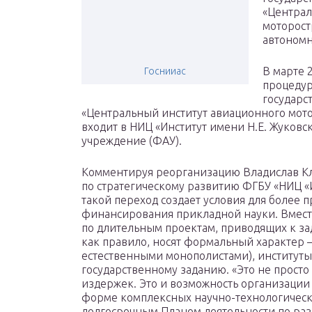
«Централ
моторост
автономн
В марте 
Госнииас
процедур
государс
«Центральный институт авиационного мото
входит в НИЦ «Институт имени Н.Е. Жуковс
учреждение (ФАУ).
Комментируя реорганизацию Владислав Кл
по стратегическому развитию ФГБУ «НИЦ «И
такой переход создает условия для более 
финансирования прикладной науки. Вмест
по длительным проектам, приводящих к за
как правило, носят формальный характер 
естественными монополистами), институты
государственному заданию. «Это не прост
издержек. Это и возможность организации
форме комплексных научно-технологичес
долгосрочным Планом деятельности по раз