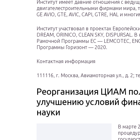
Институт имеет давние отношения с веду
двигателестроительными фирмами мира, т
GE AVIO, GTE, AVIC, CAPI, GTRE, HAL и мног
Институт участвовал в проектах Европейск
DREAM, ORINICO, CLEAN SKY, DISPURSAL. В 
Рамочной Программы ЕС — LEMCOTEC, ENOV
Программы Горизонт — 2020.
Контактная информация
111116, г. Москва, Авиамоторная ул., д. 2; т
Реорганизация ЦИАМ по
улучшению условий фин
науки
В марте 
процедур
государс