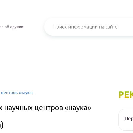
ал об оружии
РЕ
 центров «наука»
х научных центров «наука»
Пер
)