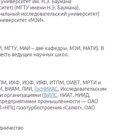
университет им. Н.Э. Баумана
тет) (МГТУ имени Н.Э. Баумана),
нальный исследовательский университет)
ниверситет «МЭИ».
, МГТУ, МАИ – две кафедры, МЭИ, МАТИ). В
есть ведущих научных школ.
 ИПМ, ИХФ, ИОФ, ИЯФ, ИТПМ, ОИВТ, МРТИ и
ГИ, ВИАМ, ЛИИ,
ГосНИИАС
, Исследовательским
и организациями (
ВИЛС
, НИАТ, НИИД,
, предприятиями промышленности — ОАО
П «НПЦ газотурбостроения «Салют», ОАО
дничество