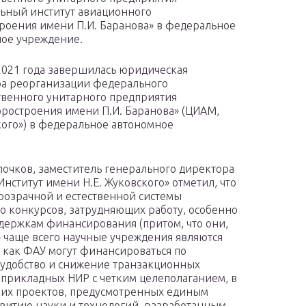
ьный институт авиационного
роения имени П.И. Баранова» в федеральное
ое учреждение.
2021 года завершилась юридическая
а реорганизации федерального
твенного унитарного предприятия
ростроения имени П.И. Баранова» (ЦИАМ,
кого») в федеральное автономное
очков, заместитель генерального директора
нститут имени Н.Е. Жуковского» отметил, что
прозрачной и естественной системы
о конкурсов, затрудняющих работу, особенно
держкам финансирования (притом, что они,
– чаще всего научные учреждения являются
 как ФАУ могут финансироваться по
о удобство и снижение транзакционных
 прикладных НИР с четким целеполаганием, в
ких проектов, предусмотренных единым
витию науки и технологий, разработанным