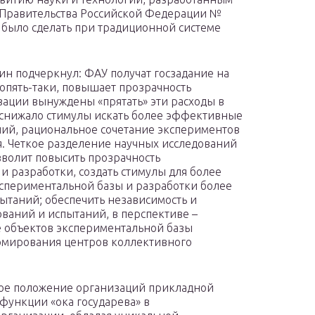
Правительства Российской Федерации №
но было сделать при традиционной системе
н подчеркнул: ФАУ получат госзадание на
опять-таки, повышает прозрачность
ации вынуждены «прятать» эти расходы в
е снижало стимулы искать более эффективные
ний, рациональное сочетание экспериментов
. Четкое разделение научных исследований
волит повысить прозрачность
 и разработки, создать стимулы для более
спериментальной базы и разработки более
таний; обеспечить независимость и
ваний и испытаний, в перспективе –
е объектов экспериментальной базы
рмирования центров коллективного
ное положение организаций прикладной
функции «ока государева» в