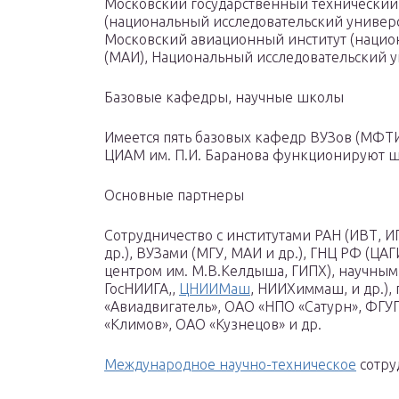
Московский государственный технический 
(национальный исследовательский универси
Московский авиационный институт (нацио
(МАИ), Национальный исследовательский у
Базовые кафедры, научные школы
Имеется пять базовых кафедр ВУЗов (МФТИ
ЦИАМ им. П.И. Баранова функционируют ш
Основные партнеры
Сотрудничество с институтами РАН (ИВТ,
др.), ВУЗами (МГУ, МАИ и др.), ГНЦ РФ (ЦА
центром им. M.B.Келдыша, ГИПХ), научным
ГосНИИГА,,
ЦНИИМаш
, НИИХиммаш, и др.)
«Авиадвигатель», ОАО «НПО «Сатурн», ФГУ
«Климов», ОАО «Кузнецов» и др.
Международное научно-техническое
сотру