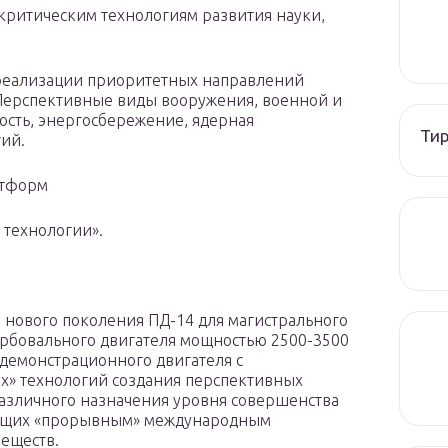
критическим технологиям развития науки,
 реализации приоритетных направлений
«Перспективные виды вооружения, военной и
сть, энергосбережение, ядерная
Тир
гий.
атформ
 технологии».
я нового поколения ПД-14 для магистрального
турбовального двигателя мощностью 2500-3500
а демонстрационного двигателя с
х» технологий создания перспективных
азличного назначения уровня совершенства
вующих «прорывным» международным
еществ.