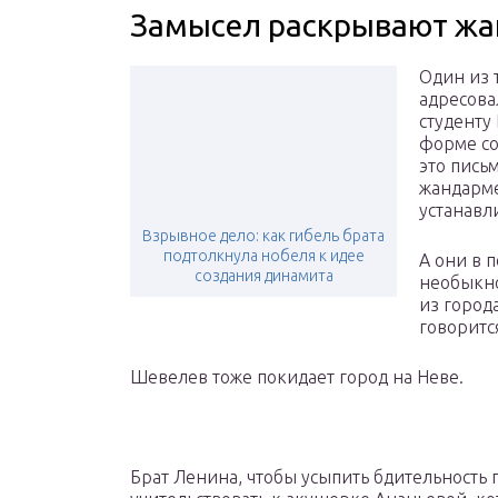
Замысел раскрывают ж
Один из
адресова
студенту
форме со
это пись
жандарме
устанавл
Взрывное дело: как гибель брата
подтолкнула нобеля к идее
А они в 
создания динамита
необыкно
из город
говоритс
Шевелев тоже покидает город на Неве.
Брат Ленина, чтобы усыпить бдительность