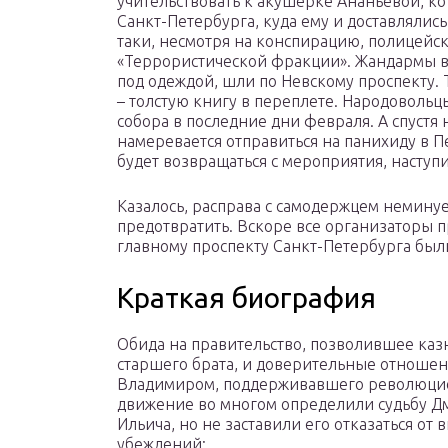
учительствовать к акушерке Ананьевой, к
Санкт-Петербурга, куда ему и доставлялис
таки, несмотря на конспирацию, полицейск
«Террористической фракции». Жандармы в
под одеждой, шли по Невскому проспекту.
– толстую книгу в переплете. Народовольц
собора в последние дни февраля. А спустя 
намеревается отправиться на панихиду в П
будет возвращаться с мероприятия, наступи
Казалось, расправа с самодержцем немину
предотвратить. Вскоре все организаторы 
главному проспекту Санкт-Петербурга был
Краткая биография
Обида на правительство, позволившее каз
старшего брата, и доверительные отношен
Владимиром, поддерживавшего революци
движение во многом определили судьбу Д
Ильича, но не заставили его отказаться от
убеждений: