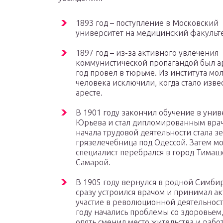
1893 год – поступление в Московский
университет на медицинский факульте
1897 год – из-за активного увлечения
коммунистической пропагандой был а
год провел в тюрьме. Из института мо
человека исключили, когда стало изве
аресте.
В 1901 году закончил обучение в унив
Юрьева и стал дипломированным вра
начала трудовой деятельности стала з
грязелечебница под Одессой. Затем м
специалист перебрался в город Тимаш
Самарой.
В 1905 году вернулся в родной Симбир
сразу устроился врачом и принимал а
участие в революционной деятельност
году начались проблемы со здоровьем
опять сменил место жительства и рабо