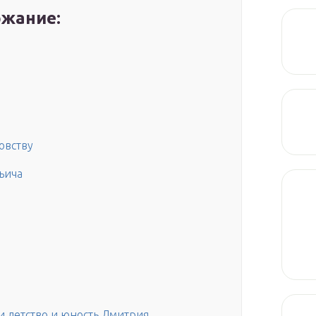
жание:
овству
ьича
ли детство и юность Дмитрия