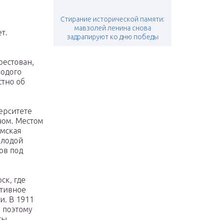
Стирание исторической памяти:
мавзолей ленина снова
т.
задрапируют ко дню победы
рестован,
лодого
стно об
ерситете
чом. Местом
емская
олодой
ов под
ск, где
ктивное
и. В 1911
, поэтому
ты,