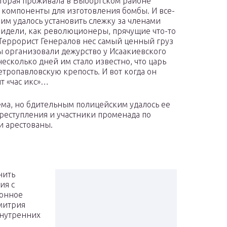
оторая проживала в Выборгском районе
ь компоненты для изготовления бомбы. И все-
им удалось установить слежку за членами
идели, как революционеры, прячущие что-то
 Террорист Генералов нес самый ценный груз
ы организовали дежурство у Исаакиевского
несколько дней им стало известно, что царь
етропавловскую крепость. И вот когда он
т «час икс»…
ема, но бдительным полицейским удалось ее
преступления и участники променада по
и арестованы.
нить
ия с
онное
митрия
 внутренних