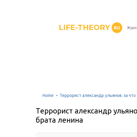
LIFE-THEORY
RU
Журн
Home
Террорист александр ульянов: за что
Террорист александр ульяно
брата ленина