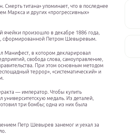
. Смерть титана» упоминает, что в последнее
ием Маркса и других «прогрессивных»
 ячейки произошло в декабре 1886 года,
пы, сформированной Петром Шевыревым.
сал Манифест, в котором декларировал
дприятий, свобода слова, самоуправление,
равительства. При этом основным методом
беспощадный террор», «систематический» и
м.
еракта — император. Чтобы купить
л университетскую медаль. Из деталей,
готовил три бомбы; одна из них была
ением Петр Шевырев занемог и уехал за
ло.