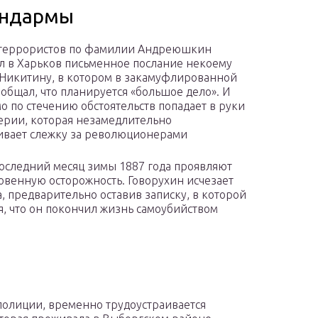
андармы
 террористов по фамилии Андреюшкин
л в Харьков письменное послание некоему
 Никитину, в котором в закамуфлированной
общал, что планируется «большое дело». И
мо по стечению обстоятельств попадает в руки
рии, которая незамедлительно
ивает слежку за революционерами
последний месяц зимы 1887 года проявляют
венную осторожность. Говорухин исчезает
а, предварительно оставив записку, в которой
я, что он покончил жизнь самоубийством
 полиции, временно трудоустраивается