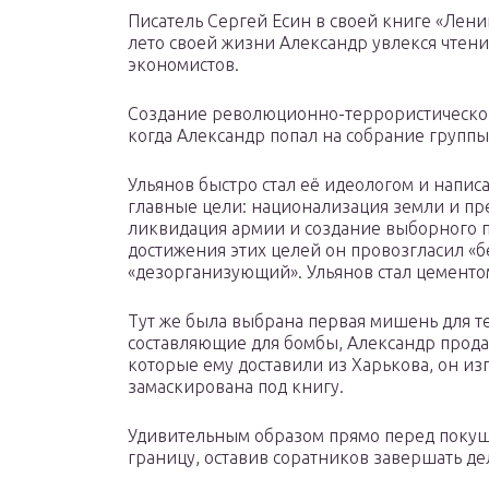
Писатель Сергей Есин в своей книге «Ленин
лето своей жизни Александр увлекся чтен
экономистов.
Создание революционно-террористической
когда Александр попал на собрание груп
Ульянов быстро стал её идеологом и напи
главные цели: национализация земли и пре
ликвидация армии и создание выборного п
достижения этих целей он провозгласил «
«дезорганизующий». Ульянов стал цементо
Тут же была выбрана первая мишень для т
составляющие для бомбы, Александр прода
которые ему доставили из Харькова, он из
замаскирована под книгу.
Удивительным образом прямо перед покуш
границу, оставив соратников завершать де