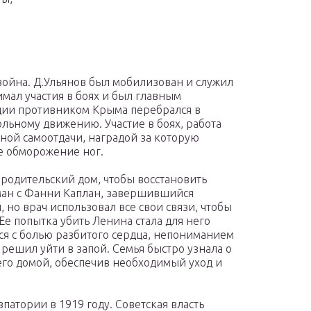
война. Д.Ульянов был мобилизован и служил
мал участия в боях и был главным
ации противником Крыма перебрался в
льному движению. Участие в боях, работа
ой самоотдачи, наградой за которую
ое обморожение ног.
 родительский дом, чтобы восстановить
ман с Фанни Каплан, завершившийся
 но врач использовал все свои связи, чтобы
Ее попытка убить Ленина стала для него
ся с болью разбитого сердца, непониманием
 решил уйти в запой. Семья быстро узнала о
его домой, обеспечив необходимый уход и
атории в 1919 году. Советская власть