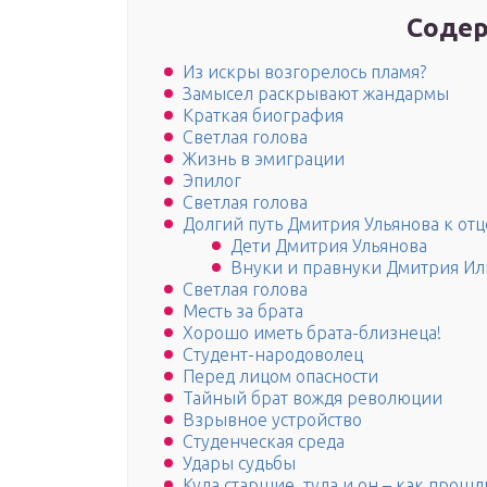
Содер
Из искры возгорелось пламя?
Замысел раскрывают жандармы
Краткая биография
Светлая голова
Жизнь в эмиграции
Эпилог
Светлая голова
Долгий путь Дмитрия Ульянова к отц
Дети Дмитрия Ульянова
Внуки и правнуки Дмитрия Ил
Светлая голова
Месть за брата
Хорошо иметь брата-близнеца!
Студент-народоволец
Перед лицом опасности
Тайный брат вождя революции
Взрывное устройство
Студенческая среда
Удары судьбы
Куда старшие, туда и он – как прош