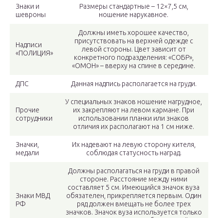
Знаки и
Размеры стандартные – 12×7,5 см,
шевроны
ношение нарукавное.
Должны иметь хорошее качество,
присутствовать на верхней одежде с
Надписи
левой стороны. Цвет зависит от
«ПОЛИЦИЯ»
конкретного подразделения: «СОБР»,
«ОМОН» – вверху на спине в середине.
ДПС
Данная надпись располагается на груди.
У специальных знаков ношение нагрудное,
Прочие
их закрепляют на левом кармане. При
сотрудники
использовании планки или знаков
отличия их располагают на 1 см ниже.
Значки,
Их надевают на левую сторону кителя,
медали
соблюдая статусность наград.
Должны располагаться на груди в правой
стороне. Расстояние между ними
составляет 5 см. Имеющийся значок вуза
Знаки МВД
обязателен, прикрепляется первым. Один
РФ
ряд должен вмещать не более трех
значков. Значок вуза используется только