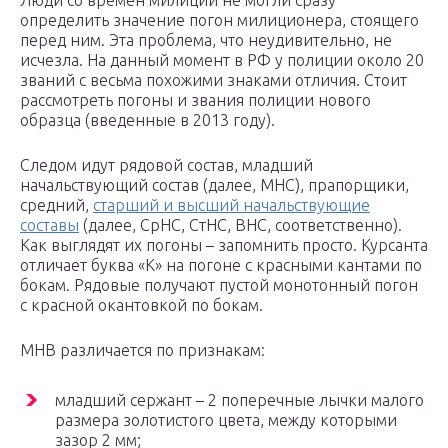
Люди со времен милиции не могли сразу
определить значение погон милиционера, стоящего
перед ним. Эта проблема, что неудивительно, не
исчезла. На данный момент в РФ у полиции около 20
званий с весьма похожими знаками отличия. Стоит
рассмотреть погоны и звания полиции нового
образца (введенные в 2013 году).
Следом идут рядовой состав, младший
начальствующий состав (далее, МНС), прапорщики,
средний,
старший и высший начальствующие
составы
(далее, СрНС, СтНС, ВНС, соответственно).
Как выглядят их погоны – запомнить просто. Курсанта
отличает буква «К» на погоне с красными кантами по
бокам. Рядовые получают пустой монотонный погон
с красной окантовкой по бокам.
МНВ различается по признакам:
младший сержант – 2 поперечные лычки малого
размера золотистого цвета, между которыми
зазор 2 мм;