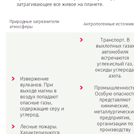
затрагивающее все живое на планете.
Природные загрязнители
Антропогенные источник
атмосферы
Транспорт. В
выхлопных газа
автомобиля
встречаются
углекислый газ,
оксиды углерода
азота.
Извержение
вулканов. При
Промышленность
выходе магмы в
Особую опасност
воздух попадают
представляют
опасные газы,
химические,
содержащие серу и
металлургически
углерод.
предприятия,
организации по
Лесные пожары.
производству
Характеризуются