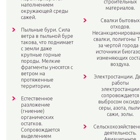
строительных
наполнением
материалов.
окружающей среды
сажей.
Свалки бытовых
отходов.
Пыльные бури. Сила
Несанкционирован
ветра в пыльной буре
свалки, полигоны 
такова, что поднимает
за чертой города 
с земли даже
источники биогазо
крупные горные
изменяющих сост
породы. Мелкие
воздуха.
фрагменты уносятся с
ветром на
Электростанции. Д
протяженные
работы
территории.
электростанции
сопровождается
Естественное
выбросом оксидо
разложение
серы, азота, пыли
(гниение)
сажи, золы.
органических
остатков.
Сельскохозяйствен
Сопровождается
деятельность.
выделением
Авиационное