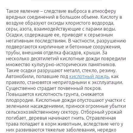
Такое явление – следствие выброса в атмосферу
вредных соединений в большом объеме. Кислоту в
воздухе образуют оксиды хлористого водорода,
серы, азота, взаимодействующие с парами воды.
Осадки, содержащие ее, приводят к серьезным
негативным последствиям. В частности, разрушению
подвергаются кирпичные и бетонные сооружения,
трубы, внешняя отделка фасадов, крыши. За
несколько десятилетий кислотные дожди повредили
множество культурно-исторических памятников.
Такие осадки разрушают металл, стекло, резину.
Автомобили, попавшие под
кислотный дождь
, как
правило, становятся непригодными к эксплуатации.
Существенно страдает почвенный покров.
Повышается кислотность грунта, снижается
плодородие. Кислотные дожди опустошают участки с
зелеными насаждениями, принося огромные убытки
сельскохозяйственному сектору. Отборный урожай
погибает, деревья начинают гнить. Отравленная
трава попадает в корм животным, вследствие чего у
них развиваются тяжелые заболевания, нередко