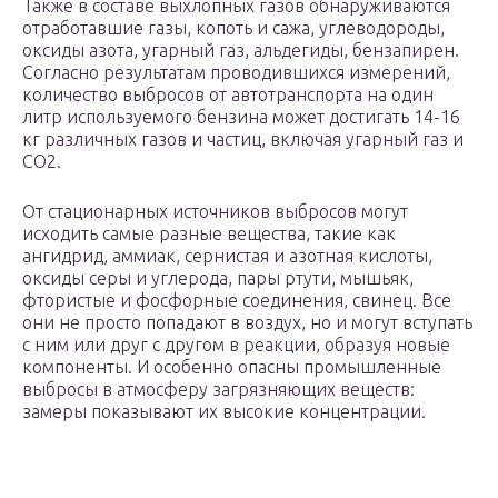
Также в составе выхлопных газов обнаруживаются
отработавшие газы, копоть и сажа, углеводороды,
оксиды азота, угарный газ, альдегиды, бензапирен.
Согласно результатам проводившихся измерений,
количество выбросов от автотранспорта на один
литр используемого бензина может достигать 14-16
кг различных газов и частиц, включая угарный газ и
СО2.
От стационарных источников выбросов могут
исходить самые разные вещества, такие как
ангидрид, аммиак, сернистая и азотная кислоты,
оксиды серы и углерода, пары ртути, мышьяк,
фтористые и фосфорные соединения, свинец. Все
они не просто попадают в воздух, но и могут вступать
с ним или друг с другом в реакции, образуя новые
компоненты. И особенно опасны промышленные
выбросы в атмосферу загрязняющих веществ:
замеры показывают их высокие концентрации.