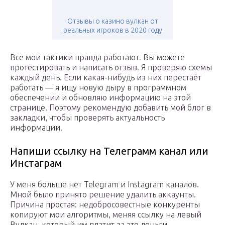
Отзывы о казино вулкан от
реальных игроков в 2020 году
Все мои тактики правда работают. Вы можете
протестировать и написать отзыв. Я проверяю схемы
каждый день. Если какая-нибудь из них перестаёт
работать — я ищу новую дыру в программном
обеспечении и обновляю информацию на этой
странице. Поэтому рекомендую добавить мой блог в
закладки, чтобы проверять актуальность
информации.
Напиши ссылку на Телеграмм канал или
Инстаграм
У меня больше нет Telegram и Instagram каналов.
Мной было принято решение удалить аккаунты.
Причина простая: недобросовестные конкуренты
копируют мои алгоритмы, меняя ссылку на левый
Вулкан, который им платит за это деньги.