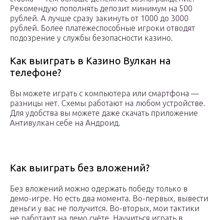
Рекомендую пополнять депозит минимум на 500
рублей. А лучше сразу закинуть от 1000 до 3000
рублей. Более платежеспособные игроки отводят
подозрение у службы безопасности казино.
Как выиграть в Казино Вулкан на
телефоне?
Вы можете играть с компьютера или смартфона —
разницы нет. Схемы работают на любом устройстве.
Для удобства вы можете даже скачать приложение
Антивулкан себе на Андроид.
Как выиграть без вложений?
Без вложений можно одержать победу только в
демо-игре. Но есть два момента. Во-первых, вывести
деньги у вас не получится. Во-вторых, мои тактики
не работают на демо счёте. Научиться играть в