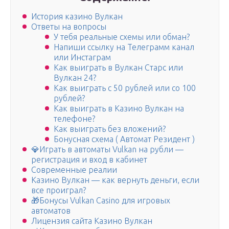
История казино Вулкан
Ответы на вопросы
У тебя реальные схемы или обман?
Напиши ссылку на Телеграмм канал
или Инстаграм
Как выиграть в Вулкан Старс или
Вулкан 24?
Как выиграть с 50 рублей или со 100
рублей?
Как выиграть в Казино Вулкан на
телефоне?
Как выиграть без вложений?
Бонусная схема ( Автомат Резидент )
💎Играть в автоматы Vulkan на рубли —
регистрация и вход в кабинет
Современные реалии
Казино Вулкан — как вернуть деньги, если
все проиграл?
🎁Бонусы Vulkan Casino для игровых
автоматов
Лицензия сайта Казино Вулкан