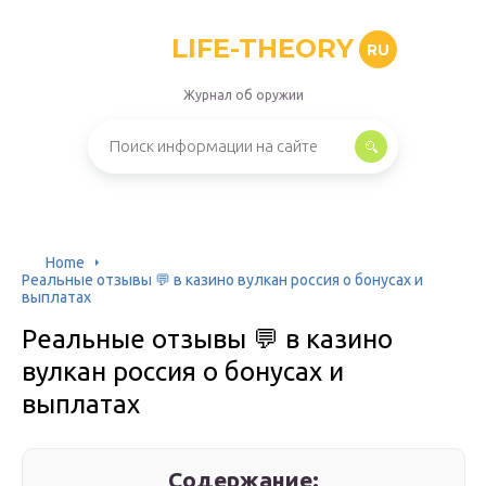
LIFE-THEORY
RU
Журнал об оружии
Home
Реальные отзывы 💬 в казино вулкан россия о бонусах и
выплатах
Реальные отзывы 💬 в казино
вулкан россия о бонусах и
выплатах
Содержание: