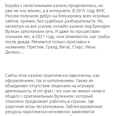
Борьба с нелегальными казино продолжилась, но
уже не «на земле», а в интернете. В 2015 году ФНС
России получили добро на блокировку всех игровых
сайтов, причем, без судебных разбирательств. Но,
несмотря на все усилия, онлайн-казино под брендом
Вулкан заполонили сеть. И даже по прошествии
стольких лет, в 2021 году, они появляются, как грибы
после дождя. Меняются только приставки к
названию: Престиж, Гранд, Вегас, Старс, Неон,
Делюкс…
Сайты этих казино практически идентичны, как
оформлением, так и наполнением. Также их
объединяет отсутствие лицензии на игровую
деятельность. И тот факт, что они не имеют ничего
общего с оригинальным Вулканом, который
спокойно продолжает работать в странах, где
азартные игры легализованы. Заблокированные
ресурсы практически мгновенно заменяются