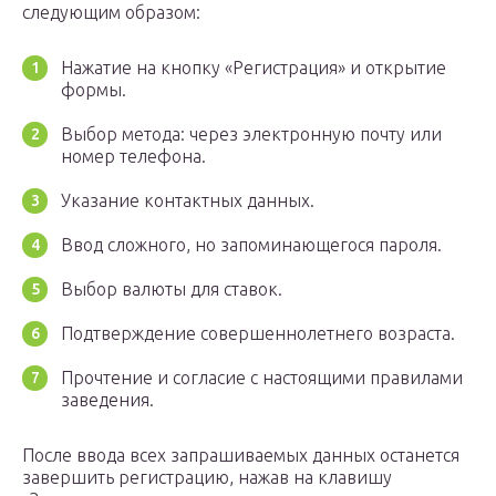
следующим образом:
Нажатие на кнопку «Регистрация» и открытие
формы.
Выбор метода: через электронную почту или
номер телефона.
Указание контактных данных.
Ввод сложного, но запоминающегося пароля.
Выбор валюты для ставок.
Подтверждение совершеннолетнего возраста.
Прочтение и согласие с настоящими правилами
заведения.
После ввода всех запрашиваемых данных останется
завершить регистрацию, нажав на клавишу