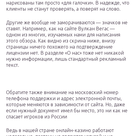
нарисованы там просто «для галочки». В надежде, что
клиенты не станут проверять, а поверят на слово.
Другие же вообще не заморачиваются — значков не
ставят. Например, как на сайте Вулкан Вегас —
одном из многих, изучаемых нами для написания
этого обзора. Как видно из скрина ниже, внизу
страницы ничего похожего на подтверждение
лицензии нет. В разделе «О нас» тоже нет никакой
нужно информации, лишь стандартный рекламный
текст.
Обратите также внимание на московский номер
телефона поддержки и адрес электронной почты,
которые меняются в зависимости от сайта. Но, даже
если нужный документ имел бы место, это ни как не
спасает игроков из России
Ведь в нашей стране онлайн-казино работают