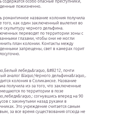
ь содержатся особо опасные преступники,
денные пожизненно.
ь романтичное название колония получила
е того, как один заключенный вылепил во
е скульптуру черного дельфина.
юченных переводят по территории зоны с
занными глазами, чтобы они не могли
мнить план колонии. Контакты между
денными запрещены, свет в камерах горит
лосуточно.
uo,Белый лебедь&raquo, &#8212, почти
ый аналог &laquo,Черного дельфина&raquo,.
дится колония в Соликамске. Название
ма получила из-за того, что заключенные
мещаются по территории в позе
uo,лебедя&raquo,: согнувшись вперед на 90
усов с закинутыми назад руками в
чниках. Это учреждение считается самым
вым, за все время существования отсюда не