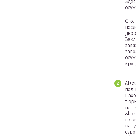
Здес
осуж
Стол
посл
двор
Закл
завя
запо
осуж
круг
&laq
полн
Нахо
тюрь
пере
&laq
град
нару
суро