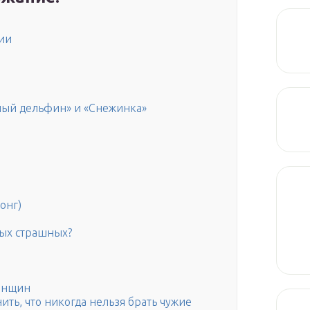
ии
ный дельфин» и «Снежинка»
онг)
мых страшных?
енщин
ть, что никогда нельзя брать чужие