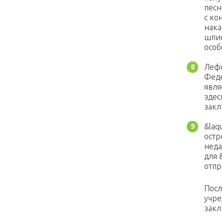
песн
с ко
нака
шпио
особ
Лефо
Феде
явля
здес
закл
&laq
остр
неда
для 
отпр
Посл
учре
закл