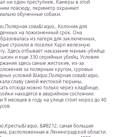
ал ни один преступник. Камеры в этой
нии повсюду, периметр охраняют
иально обученные собаки.
uo,Полярная сова&raquo,. Колония для
денных на пожизненный срок. Она
бразовалась из лагеря для заключенных,
рые строили в поселке Харп железную
гу. Здесь отбывает наказание маньяк-убийца
шкин и еще 330 серийных убийц. Условия
ржания здесь самые жестокие, из-за
оложения за полярным кругом, суровых
дных условий &laquo,Полярная сова&raquo,
кала славу самой жестокой тюрьмы.
ать отсюда можно только через кладбище,
ройки находятся в аварийном состоянии.
и 9 месяцев в году на улице стоит мороз до 40
усов.
uo,Кресты&raquo, &#8212, самая большая
ма, расположенная в Ленинградской области.