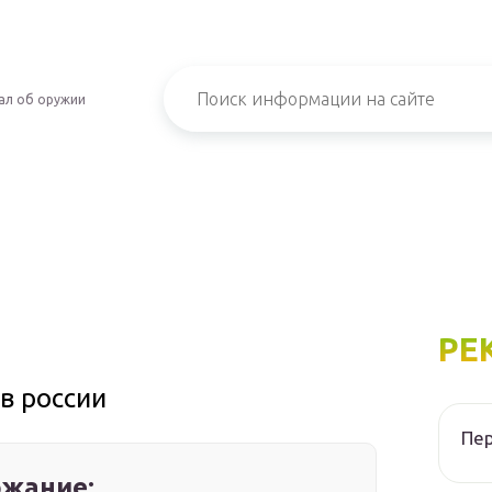
ал об оружии
РЕ
в россии
Пер
жание: