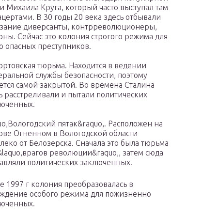
и Михаила Круга, который часто выступал там
нцертами. В 30 годы 20 века здесь отбывали
зание диверсанты, контрреволюционеры,
ны. Сейчас это колония строгого режима для
о опасных преступников.
ртовская тюрьма. Находится в ведении
ральной службы безопасности, поэтому
ется самой закрытой. Во времена Сталина
ь расстреливали и пытали политических
юченных.
uo,Вологодский пятак&raquo,. Расположен на
ове Огненном в Вологодской области
леко от Белозерска. Сначала это была тюрьма
&laquo,врагов революции&raquo,, затем сюда
авляли политических заключенных.
е 1997 г колония преобразовалась в
ждение особого режима для пожизненно
юченных.