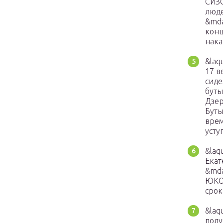
СИЗО
люде
&mda
конц
нака
&laq
17 в
сиде
буты
Дзер
Буты
врем
усту
&laq
Екат
&mda
ЮКОС
срок
&laq
полу