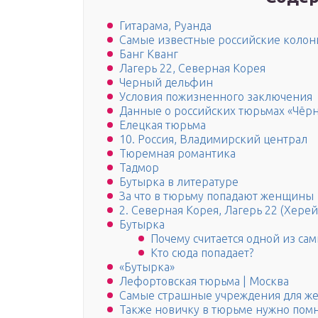
Гитарама, Руанда
Самые известные российские колон
Банг Кванг
Лагерь 22, Северная Корея
Черный дельфин
Условия пожизненного заключения
Данные о российских тюрьмах «Чёр
Елецкая тюрьма
10. Россия, Владимирский централ
Тюремная романтика
Тадмор
Бутырка в литературе
За что в тюрьму попадают женщины
2. Северная Корея, Лагерь 22 (Херей
Бутырка
Почему считается одной из са
Кто сюда попадает?
«Бутырка»
Лефортовская тюрьма | Москва
Самые страшные учреждения для ж
Также новичку в тюрьме нужно помни