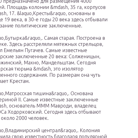
 предназначено для размещения 4000
й. Площадь колонии &mdash, 35 га, корпусов
sh, 17. &laquo,Кресты&raquo, основаны в
е 19 века, в 30-е годы 20 века здесь отбывали
зание политические заключенные.
uo,Бутырка&raquo,. Самая старая. Построена в
еке. Здесь расстреляли мятежных стрельцов,
л Емельян Пугачев. Самые известные
рские заключенные 20 века: Солженицын,
жинский, Махно, Мандельштам. Сегодня
рская тюрьма &mdash, это изолятор
енного содержания. По размерам она чуть
пает Крестам.
uo,Матросская тишина&raquo,. Основана
ериной II. Самые известные заключенные
sh, основатель МММ Мавроди, владелец
а Ходорковский. Сегодня здесь отбывают
 около 2000 человек.
uo,Владимирский централ&raquo,. Колония
чила свою известность благодаря популярной