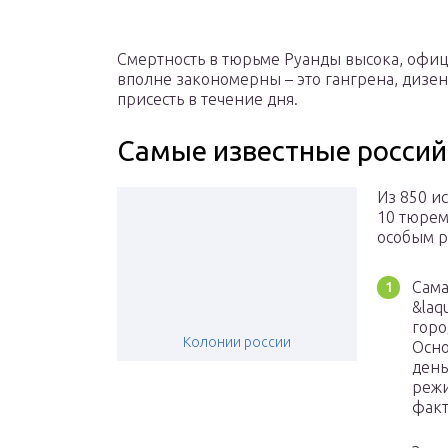
Смертность в тюрьме Руанды высока, офиц
вполне закономерны – это гангрена, дизен
присесть в течение дня.
Самые известные россий
Из 850 и
10 тюрем
особым 
Сама
&laq
горо
Колонии россии
Осно
день
режи
факт