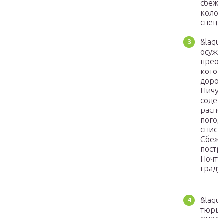
сбеж
коло
спец
&laq
осуж
прео
кото
доро
Пичу
соде
расп
пого
снис
Сбеж
пост
Почт
град
&laq
тюрь