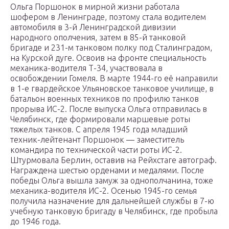
Ольга Поршонок в мирной жизни работала
шофером в Ленинграде, поэтому стала водителем
автомобиля в 3-й Ленинградской дивизии
народного ополчения, затем в 85-й танковой
бригаде и 231-м танковом полку под Сталинградом,
на Курской дуге. Освоив на фронте специальность
механика-водителя Т-34, участвовала в
освобождении Гомеля. В марте 1944-го её направили
в 1-е гвардейское Ульяновское танковое училище, в
батальон военных техников по профилю танков
прорыва ИС-2. После выпуска Ольга отправилась в
Челябинск, где формировали маршевые роты
тяжелых танков. С апреля 1945 года младший
техник-лейтенант Поршонок — заместитель
командира по технической части роты ИС-2.
Штурмовала Берлин, оставив на Рейхстаге автограф.
Награждена шестью орденами и медалями. После
победы Ольга вышла замуж за однополчанина, тоже
механика-водителя ИС-2. Осенью 1945-го семья
получила назначение для дальнейшей службы в 7-ю
учебную танковую бригаду в Челябинск, где пробыла
до 1946 года.