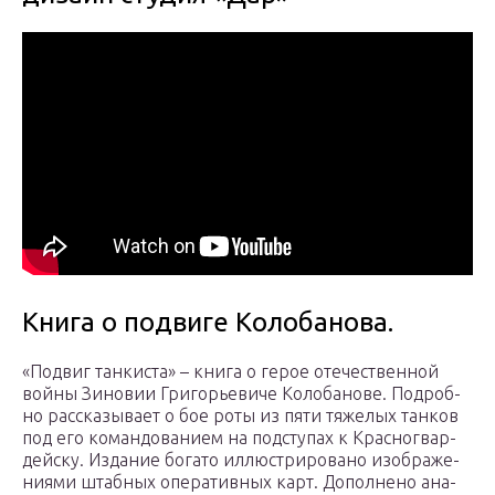
Книга о подвиге Колобанова.
«По­двиг тан­ки­ста» – кни­га о ге­рое оте­че­ствен­ной
вой­ны Зи­но­вии Гри­горь­е­ви­че Ко­ло­ба­но­ве. По­дроб­
но рас­ска­зы­ва­ет о бое ро­ты из пя­ти тя­же­лых тан­ков
под его ко­ман­до­ва­ни­ем на под­сту­пах к Крас­но­гвар­
дей­ску. Из­да­ние бо­га­то ил­лю­стри­ро­ва­но изоб­ра­же­
ни­я­ми штаб­ных опе­ра­тив­ных карт. До­пол­не­но ана­