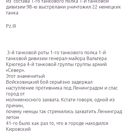
из состава 1-го танкового полка 1-й танковой
дивизии 98-ю выстрелами уничтожил 22 немецких
танка
Pz.III
3-й танковой роты 1-го танкового полка 1-й
танковой дивизии генерал-майора Вальтера
Крюгера 4-й танковой группы группы армий
«Север».
Этот знаменитый
Войсковицкий бой
серьёзно задержал
наступление противника под Ленинградом и спас
город от
молниеносного захвата. Кстати говоря, одной из
причин,
почему немцы так стремились захватить Ленинград
летом
41-го было как раз то, что в городе находился
Кировский