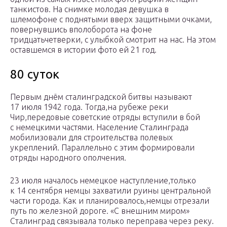
танкистов. На снимке молодая девушка в
шлемофоне с поднятыми вверх защитными очками,
повернувшись вполоборота на фоне
тридцатьчетверки, с улыбкой смотрит на нас. На этом
оставшемся в истории фото ей 21 год.
80 суток
Первым днём сталинградской битвы называют
17 июля 1942 года. Тогда,на рубеже реки
Чир,передовые советские отряды вступили в бой
с немецкими частями. Население Сталинграда
мобилизовали для строительства полевых
укреплений. Параллельно с этим формировали
отряды народного ополчения.
23 июля началось немецкое наступление,только
к 14 сентября немцы захватили руины центральной
части города. Как и планировалось,немцы отрезали
путь по железной дороге. «С внешним миром»
Сталинград связывала только переправа через реку.