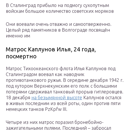
В Сталинград прибыло на подмогу сухопутным
войскам большое количество советских моряков
Они воевали очень отважно и самоотверженно.
Целый ряд памятников в Волгограде посвящён
именно им
Матрос Каплунов Илья, 24 года,
посмертно
Матрос Тихоокеанского флота Илья Каплунов под
Сталинградом воевал как наводчик
противотанкового ружья. В середине декабря 1942 г.
под хутором Верхнекумским его полк с большими
потерями сдерживал танковый прорыв гитлеровцев.
18 декабря
на безымянной высоте
Каплунов остался
в живых последним из всей роты, один против пяти
немецких танков PzKpfw III.
Четыре из них матрос поразил бронебойно-
зажигательными пулями. Последний – забросал