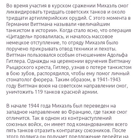
Во время участия в курском сражении Михаэль смог
ликвидировать тридцать советских танков и около
тридцати артиллерийских орудий. С этого момента в
Германии Виттмана называли «величайшим
танкистом в истории». Когда стало ясно, что операция
«Цитадель» провалилась, и началось массовое
немецкое отступление, то отряду Михаэля было
поручено прикрывать отвод техники и пехоты.
Виттман пользовался особым отношением Адольфа
Гитлера. Однажды на церемонии вручения Виттману
Рыцарского креста, Гитлер, узнав о потере танкистом
в бою зубов, распорядился, чтобы ему помог личный
стоматолог фюрера. Таким образом, в 1941-1943
году Виттман воюя на советском направлении смог,
уничтожить 119 танков красной армии.
В начале 1944 года Михаэль был переведен на
западное направление во Францию, где также смог
отличится. Так в одном из контрнаступлений
союзных войск, он имеет под командованием всего
пять танков отразить контратаку союзников. После
этого подвига он получает предложение перейти на