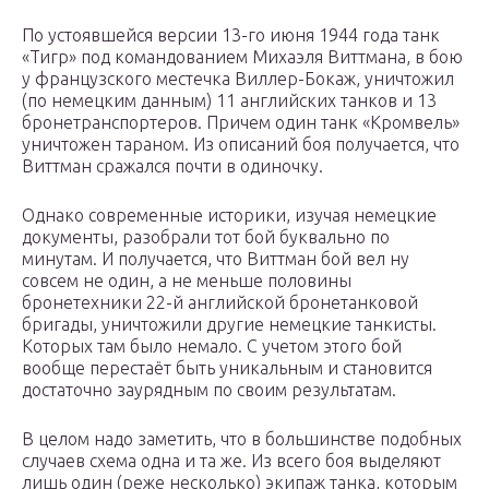
По устоявшейся версии 13-го июня 1944 года танк
«Тигр» под командованием Михаэля Виттмана, в бою
у французского местечка Виллер-Бокаж, уничтожил
(по немецким данным) 11 английских танков и 13
бронетранспортеров. Причем один танк «Кромвель»
уничтожен тараном. Из описаний боя получается, что
Виттман сражался почти в одиночку.
Однако современные историки, изучая немецкие
документы, разобрали тот бой буквально по
минутам. И получается, что Виттман бой вел ну
совсем не один, а не меньше половины
бронетехники 22-й английской бронетанковой
бригады, уничтожили другие немецкие танкисты.
Которых там было немало. С учетом этого бой
вообще перестаёт быть уникальным и становится
достаточно заурядным по своим результатам.
В целом надо заметить, что в большинстве подобных
случаев схема одна и та же. Из всего боя выделяют
лишь один (реже несколько) экипаж танка, которым