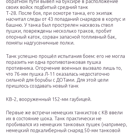
обратном пути вывел на буксире в расположение
своих войск подбитый средний танк
Т-28
. После боя, при осмотре танка, его экипаж
насчитал следы от 43 попаданий снарядов в корпус и
башню. У танка был прострелен насквозь ствол
пушки, повреждены несколько траков, пробит
опорный каток, сорван запасной топливный бак,
помяты надгусеничные полки.
Танк успешно прошёл испытания боем: его не могла
поразить ни одна противотанковая пушка
противника. Огорчение военных вызвало лишь то,
что 76-мм пушка Л-11 оказалась недостаточно
сильной для борьбы с ДОТами. Для этой цели
пришлось создавать новый танк
КВ-2
, вооруженный 152-мм гаубицей.
Первые же встречи немецких танкистов с КВ ввели
их в состояние шока. Танк практически не
пробивался из немецких танковых пушек (например,
немецкий подкалиберный снаряд 50-мм танковой