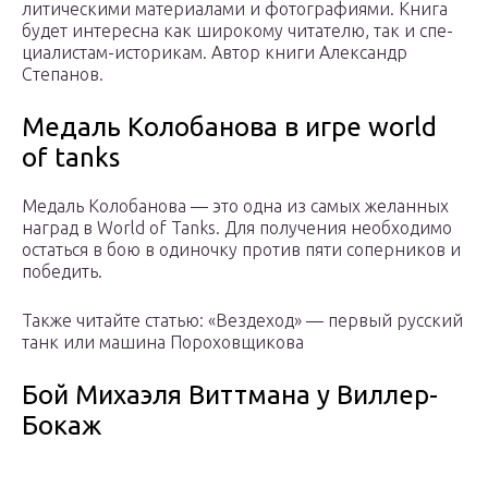
ли­ти­че­ски­ми ма­те­ри­а­ла­ми и фо­то­гра­фи­я­ми. Кни­га
бу­дет ин­те­рес­на как ши­ро­ко­му чи­та­те­лю, так и спе­
ци­а­ли­стам-ис­то­ри­кам. Автор книги Александр
Степанов.
Медаль Колобанова в игре world
of tanks
Медаль Колобанова — это одна из самых желанных
наград в World of Tanks. Для получения необходимо
остаться в бою в одиночку против пяти соперников и
победить.
Также читайте статью: «Вездеход» — первый русский
танк или машина Пороховщикова
Бой Михаэля Виттмана у Виллер-
Бокаж