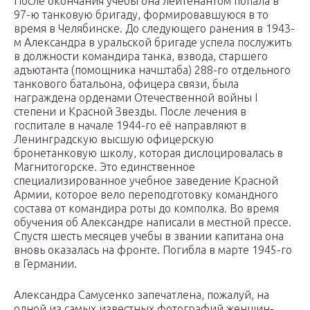
После окончания учебы она лейтенантом попала в
97-ю танковую бригаду, формировавшуюся в то
время в Челябинске. До следующего ранения в 1943-
м Александра в уральской бригаде успела послужить
в должности командира танка, взвода, старшего
адъютанта (помощника начштаба) 288-го отдельного
танкового батальона, офицера связи, была
награждена орденами Отечественной войны I
степени и Красной Звезды. После лечения в
госпитале в начале 1944-го её направляют в
Ленинградскую высшую офицерскую
бронетанковую школу, которая дислоцировалась в
Магнитогорске. Это единственное
специализированное учебное заведение Красной
Армии, которое вело переподготовку командного
состава от командира роты до комполка. Во время
обучения об Александре написали в местной прессе.
Спустя шесть месяцев учебы в звании капитана она
вновь оказалась на фронте. Погибла в марте 1945-го
в Германии.
Александра Самусенко запечатлена, пожалуй, на
одной из самых известных фотографий женщин-