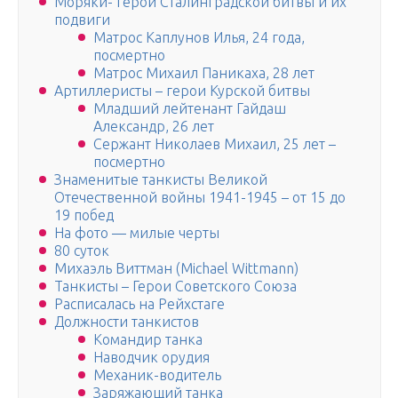
Моряки- герои Сталинградской битвы и их
подвиги
Матрос Каплунов Илья, 24 года,
посмертно
Матрос Михаил Паникаха, 28 лет
Артиллеристы – герои Курской битвы
Младший лейтенант Гайдаш
Александр, 26 лет
Сержант Николаев Михаил, 25 лет –
посмертно
Знаменитые танкисты Великой
Отечественной войны 1941-1945 – от 15 до
19 побед
На фото — милые черты
80 суток
Михаэль Виттман (Michael Wittmann)
Танкисты – Герои Советского Союза
Расписалась на Рейхстаге
Должности танкистов
Командир танка
Наводчик орудия
Механик-водитель
Заряжающий танка