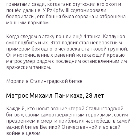
гранатами сзади, когда танк отутюжил его окоп и
пошёл дальше. У PzKpfw III сдетонировали
боеприпасы, его башня была сорвана и отброшена
мощным взрывом.
Когда следом в атаку пошли ещё 4 танка, Каплунов
смог подбить и их. Этот подвиг стал невероятным
примером боя одного человека с танковой группой.
От многочисленных ранений истекающий кровью
матрос умер рядом с последним остановленным им
вражеским танком.
Моряки в Сталинградской битве
Матрос Михаил Паникаха, 28 лет
Каждый, кто носит звание «герой Сталинградской
битвы», своим самоотверженным героизмом, своим
презрением к смерти приблизил час победы в самой
важной битве Великой Отечественной и во всей
войне в целом