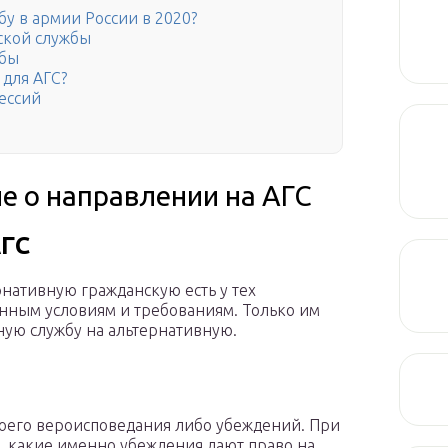
бу в армии России в 2020?
ской службы
жбы
 для АГС?
ессий
е о направлении на АГС
АГС
нативную гражданскую есть у тех
нным условиям и требованиям. Только им
ую службу на альтернативную.
воего вероисповедания либо убеждений. При
о, какие именно убеждения дают право на