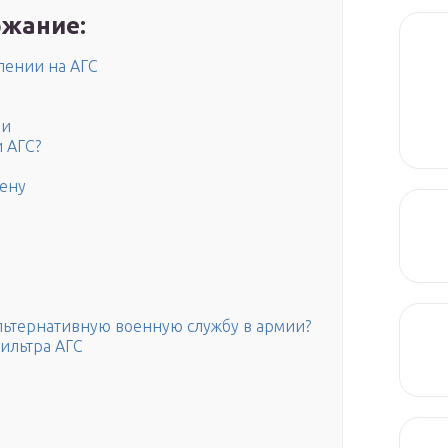
жание:
лении на АГС
ии
 АГС?
мену
льтернативную военную службу в армии?
ильтра АГС