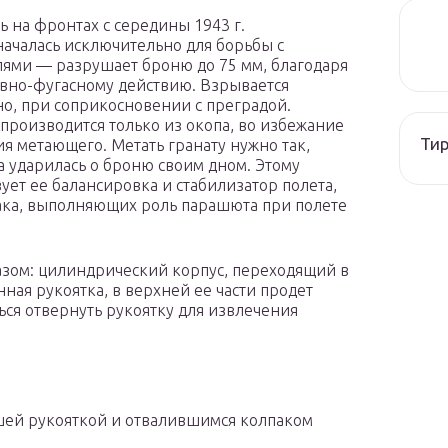
ь на фронтах с середины 1943 г.
ачалась исключительно для борьбы с
ями — разрушает броню до 75 мм, благодаря
вно-фугасному действию. Взрывается
о, при соприкосновении с преградой.
производится только из окопа, во избежание
Тир
я метающего. Метать гранату нужно так,
а ударилась о броню своим дном. Этому
вует ее балансировка и стабилизатор полета,
пака, выполняющих роль парашюта при полете
зом: цилиндрический корпус, переходящий в
ная рукоятка, в верхней ее части продет
ся отвернуть рукоятку для извлечения
шей рукояткой и отвалившимся колпаком