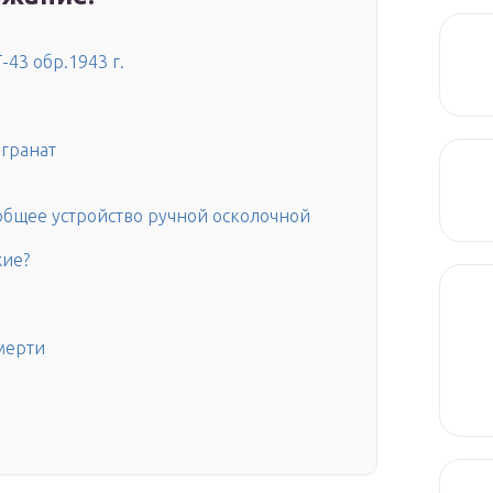
-43 обр.1943 г.
 гранат
 общее устройство ручной осколочной
жие?
мерти