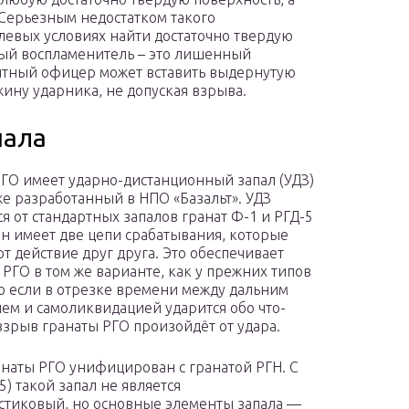
 Серьезным недостатком такого
олевых условиях найти достаточно твердую
ный воспламенитель – это лишенный
ытный офицер может вставить выдернутую
ину ударника, не допуская взрыва.
пала
РГО имеет ударно-дистанционный запал (УДЗ)
же разработанный в НПО «Базальт». УДЗ
ся от стандартных запалов гранат Ф-1 и РГД-5
 он имеет две цепи срабатывания, которые
т действие друг друга. Это обеспечивает
 РГО в том же варианте, как у прежних типов
но если в отрезке времени между дальним
ем и самоликвидацией ударится обо что-
 взрыв гранаты РГО произойдёт от удара.
анаты РГО унифицирован с гранатой РГН. С
5) такой запал не является
стиковый, но основные элементы запала —