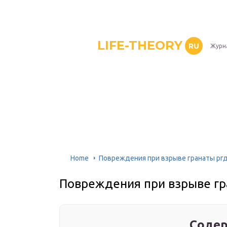
LIFE-THEORY
RU
Журн
Home
Повреждения при взрыве гранаты ргд
Повреждения при взрыве гра
Содер