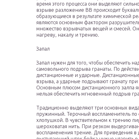
время этого процесса они выделяют сильно
взрыве разложение ВВ происходит буквальн
образующиеся в результате химической ре
являются основным фактором разрушитель
множество взрывчатых вещей и смесей. Он
нагреву, накалу и трению.
Запал
Запал нужен для того, чтобы обеспечить н
самовольного подрыва гранаты. По действ
дистанционные и ударные. Дистанционны
взрыва, а ударные подрывают гранату при
Основным плюсом дистанционного залпа явл
нельзя обеспечить мгновенный подрыв гра
Традиционно выделяют три основных вида
пружинный. Терочный воспламенитель по 
хлопушкой. В чувствительном к трению пи
шероховатая нить. При резком выдергиван
воспламенения трение. Для приведения в 
выступающий шток бойка нужно ударить о 