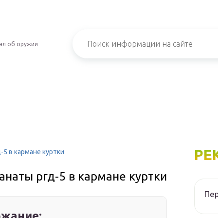
ал об оружии
РЕ
-5 в кармане куртки
наты ргд-5 в кармане куртки
Пер
жание: