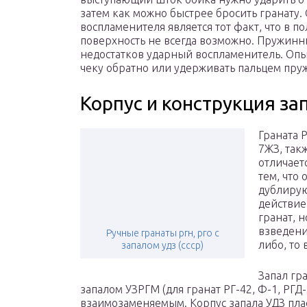
затем как можно быстрее бросить гранату.
воспламенителя является тот факт, что в п
поверхность не всегда возможно. Пружин
недостатков ударный воспламенитель. Оп
чеку обратно или удерживать пальцем пруж
Корпус и конструкция за
Граната 
7ЖЗ, так
отличает
тем, что
дублирую
действие
гранат, 
взведени
Ручные гранаты ргн, рго с
либо, то
запалом удз (ссср)
Запал гр
запалом УЗРГМ (для гранат РГ-42, Ф-1, РГД-
взаимозаменяемым. Корпус запала УДЗ пла