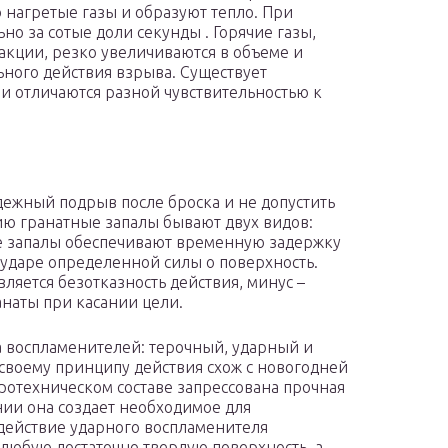
 нагретые газы и образуют тепло. При
о за сотые доли секунды . Горячие газы,
акции, резко увеличиваются в объеме и
ного действия взрыва. Существует
и отличаются разной чувствительностью к
адежный подрыв после броска и не допустить
ию гранатные запалы бывают двух видов:
е запалы обеспечивают временную задержку
 ударе определенной силы о поверхность.
яется безотказность действия, минус –
наты при касании цели.
 воспламенителей: терочный, ударный и
своему принципу действия схож с новогодней
ротехническом составе запрессована прочная
ии она создает необходимое для
действие ударного воспламенителя
любую достаточно твердую поверхность, а