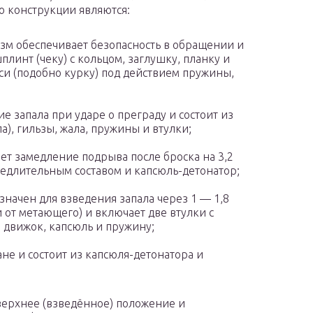
 конструкции являются:
м обеспечивает безопасность в обращении и
плинт (чеку) с кольцом, заглушку, планку и
си (подобно курку) под действием пружины,
е запала при ударе о преграду и состоит из
), гильзы, жала, пружины и втулки;
ет замедление подрыва после броска на 3,2
медлительным составом и капсюль-детонатор;
начен для взведения запала через 1 — 1,8
и от метающего) и включает две втулки с
 движок, капсюль и пружину;
не и состоит из капсюля-детонатора и
верхнее (взведённое) положение и