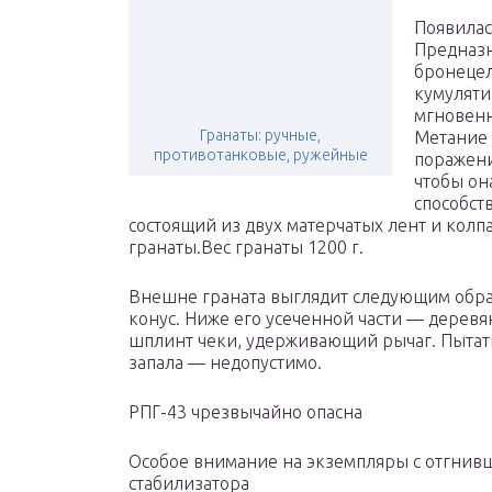
Появилас
Предназн
бронецел
кумуляти
мгновенн
Гранаты: ручные,
Метание 
противотанковые, ружейные
поражени
чтобы он
способст
состоящий из двух матерчатых лент и кол
гранаты.Вес гранаты 1200 г.
Внешне граната выглядит следующим обра
конус. Ниже его усеченной части — деревян
шплинт чеки, удерживающий рычаг. Пытать
запала — недопустимо.
РПГ-43 чрезвычайно опасна
Особое внимание на экземпляры с отгнив
стабилизатора