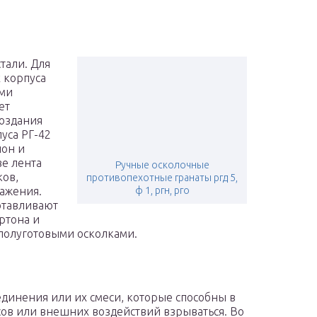
стали. Для
х корпуса
ыми
ет
создания
уса РГ-42
лон и
е лента
Ручные осколочные
ков,
противопехотные гранаты ргд 5,
ражения.
ф 1, ргн, рго
отавливают
ртона и
полуготовыми осколками.
единения или их смеси, которые способны в
сов или внешних воздействий взрываться. Во