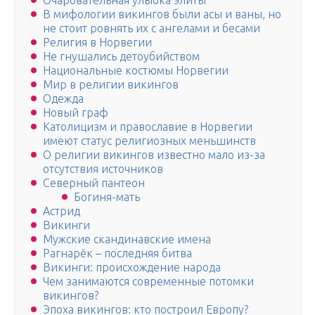
Очаровательная улыбка элиты
В мифологии викингов были асы и ваны, но
не стоит ровнять их с ангелами и бесами
Религия в Норвегии
Не гнушались детоубийством
Национальные костюмы Норвегии
Мир в религии викингов
Одежда
Новый граф
Католицизм и православие в Норвегии
имеют статус религиозных меньшинств
О религии викингов известно мало из-за
отсутствия источников
Северный пантеон
Богиня-мать
Астрид
Викинги
Мужские скандинавские имена
Рагнарёк – последняя битва
Викинги: происхождение народа
Чем занимаются современные потомки
викингов?
Эпоха викингов: кто построил Европу?