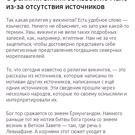
из-за отсутствия источников
Так какая религия у викингов? Есть удобное слово —
язычество. Ничего не объясняет, но зато уже какой-то
термин. Увы, викинги не вели таких подробных
записей, как, например, египтяне. Нам не за что
зацепиться, чтобы достоверно представить себе
религиозные представления тогдашних северных
мореплавателей.
То, что сегодня известно о религии викингов, — это
рассказы из источников, которые написаны по
мотивам других источников, написанных с ещё
одних источников. Эти сведения прошли через
несколько народов, которые по-своему осмысляли и
интерпретировали их.
Бог тор сражается со змеем Ёрмунгандом. Намного
раньше тот же мотив битвы бога грома со змеем
возник в Ветхом Завете — там, где речь о
Левиафане. А корнями этот сюжет уходит в