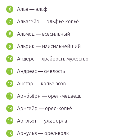
Альв — эльф
Альвгейр — эльфье копьё
Альмод — всесильный
Альрик — наисильнейший
Андерс — храбрость мужество
Андреас — смелость
Ансгар — копье асов
Арнбьёрн — орел-медведь
Арнгейр — орел-копьё
Арнльот — ужас орла
Арнульв — орел-волк