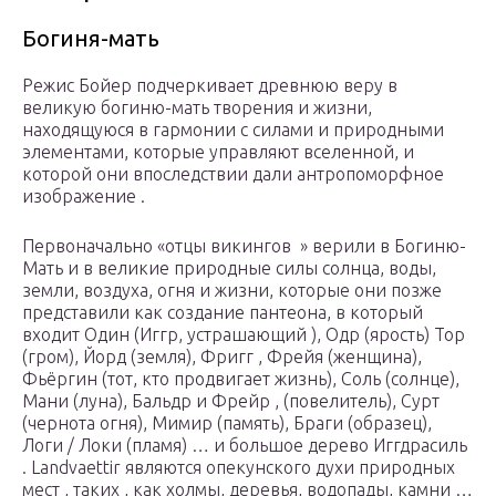
Богиня-мать
Режис Бойер подчеркивает древнюю веру в
великую богиню-мать творения и жизни,
находящуюся в гармонии с силами и природными
элементами, которые управляют вселенной, и
которой они впоследствии дали антропоморфное
изображение .
Первоначально «отцы викингов » верили в Богиню-
Мать и в великие природные силы солнца, воды,
земли, воздуха, огня и жизни, которые они позже
представили как создание пантеона, в который
входит Один (Иггр, устрашающий ), Одр (ярость) Тор
(гром), Йорд (земля), Фригг , Фрейя (женщина),
Фьёргин (тот, кто продвигает жизнь), Соль (солнце),
Мани (луна), Бальдр и Фрейр , (повелитель), Сурт
(чернота огня), Мимир (память), Браги (образец),
Логи / Локи (пламя) … и большое дерево Иггдрасиль
. Landvaettir являются опекунского духи природных
мест , таких , как холмы, деревья, водопады, камни …