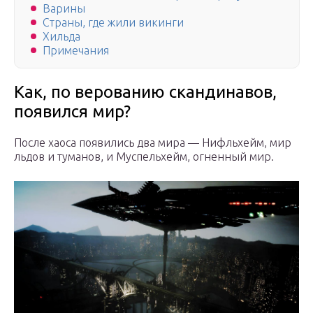
Варины
Страны, где жили викинги
Хильда
Примечания
Как, по верованию скандинавов,
появился мир?
После хаоса появились два мира — Нифльхейм, мир
льдов и туманов, и Муспельхейм, огненный мир.