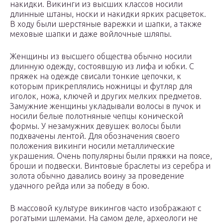
накидки. Викинги из высших классов носили
длинные штаны, носки и накидки ярких расцветок.
В ходу были шерстяные варежки и шапки, а также
меховые шапки и даже войлочные шляпы.
Женщины из высшего общества обычно носили
длинную одежду, состоявшую из лифа и юбки. С
пряжек на одежде свисали тонкие цепочки, к
которым прикреплялись ножницы и футляр для
иголок, ножа, ключей и других мелких предметов.
Замужние женщины укладывали волосы в пучок и
носили белые полотняные чепцы конической
формы. У незамужних девушек волосы были
подхвачены лентой. Для обозначения своего
положения викинги носили металлические
украшения. Очень популярны были пряжки на поясе,
броши и подвески. Винтовые браслеты из серебра и
золота обычно давались воину за проведение
удачного рейда или за победу в бою.
В массовой культуре викингов часто изображают с
рогатыми шлемами. На самом деле, археологи не