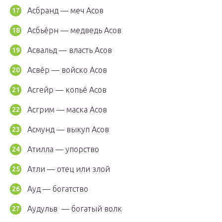
Асбранд — меч Асов
Асбьёрн — медведь Асов
Асвальд — власть Асов
Асвёр — войско Асов
Асгейр — копьё Асов
Асгрим — маска Асов
Асмунд — выкуп Асов
Атилла — упорство
Атли — отец или злой
Ауд — богатство
Аудульв — богатый волк