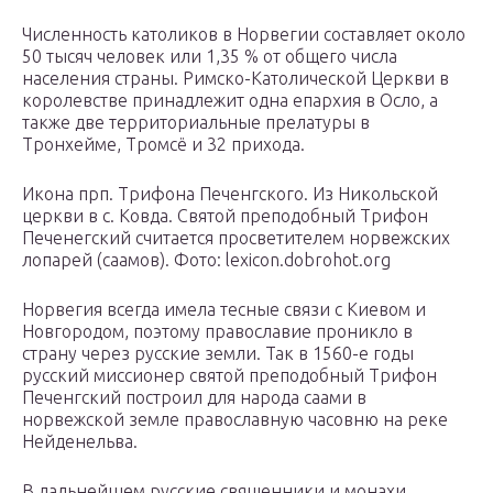
Численность католиков в Норвегии составляет около
50 тысяч человек или 1,35 % от общего числа
населения страны. Римско-Католической Церкви в
королевстве принадлежит одна епархия в Осло, а
также две территориальные прелатуры в
Тронхеймe, Тромсё и 32 прихода.
Икона прп. Трифона Печенгского. Из Никольской
церкви в с. Ковда. Святой преподобный Трифон
Печенегский считается просветителем норвежских
лопарей (саамов). Фото: lexicon.dobrohot.org
Норвегия всегда имела тесные связи с Киевом и
Новгородом, поэтому православие проникло в
страну через русские земли. Так в 1560-е годы
русский миссионер святой преподобный Трифон
Печенгский построил для народа саами в
норвежской земле православную часовню на реке
Нейденельва.
В дальнейшем русские священники и монахи