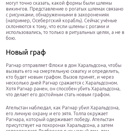
могут точно сказать, какой формы были шлемы
викингов. Представление о рогатых шлемах связано
с рисунками, обнаруженными в захоронениях
(например, Осебергский корабль). Сейчас учёные
склоняются к тому, что если шлемы с рогами и
использовались, то только в ритуальных целях, а не в
бою.
Новый граф
Рагнар отправляет Флоки в дом Харальдсона, чтобы
вызвать его на смертельную схватку и определить,
кто будет новым графом. Вызов принят, и через
несколько дней Рагнар сражается с Харальдсоном.
Хотя Рагнар ранен, он способен убить Харальдсона,
что делает его достойным стать новым графом.
Ательстан наблюдал, как Рагнар убил Харальдсона,
его личную охрану и его зятя. Толпа окружает
Рагнара, который одерживает победу. Ательстан
присутствует на похоронах Харальдсона, а затем
сопровождает Лодброков в их новый дом, дом