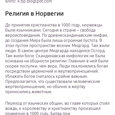
Фото: 4.bp.blogspot.com
Религия в Норвегии
До принятия христианства в 1000 году, норвежцы
были язычниками. Сегодня в стране – свобода
вероисповедания. По древнескандинавским мифам,
до создания Мира была лишь огромная пустота. В
этом пустом пространстве возник Мидгард. Там жили
люди. В самом центре Мидгарда находился Осгорд.
Там жили боги. Скандинавская мифология не была
основана на общности религии. Главным в ней были
скорее поступки, чем вера. Люди поклонялись богам
посредством церемоний и жертвоприношений.
Ублажать богов считалось крайне важным.
Предполагается, что существовали человеческие
жертвоприношения, но обычно в жертву
приносились животные.
Переход от языческих общин, во главе которых стоял
вождь, к королевству и христианству произошел
примерно в 1000 году. Битва при