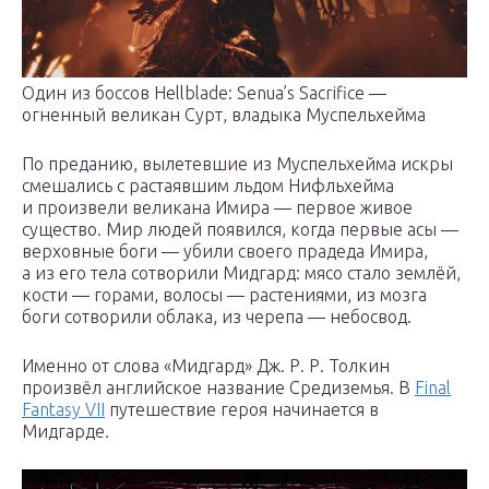
Один из боссов Hellblade: Senua’s Sacrifice —
огненный великан Сурт, владыка Муспельхейма
По преданию, вылетевшие из Муспельхейма искры
смешались с растаявшим льдом Нифльхейма
и произвели великана Имира — первое живое
существо. Мир людей появился, когда первые асы —
верховные боги — убили своего прадеда Имира,
а из его тела сотворили Мидгард: мясо стало землёй,
кости — горами, волосы — растениями, из мозга
боги сотворили облака, из черепа — небосвод.
Именно от слова «Мидгард» Дж. Р. Р. Толкин
произвёл английское название Средиземья. В
Final
Fantasy VII
путешествие героя начинается в
Мидгарде.