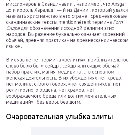
миссионеров в Скандинавии , например , что Ansgar
до и король Харальд
I — й
из Дании , который удался
навязать христианство в его стране , средневековые
скандинавские тексты mentionnèrent термина
Forn
Сидра
для обозначения исходной религии этих
народов. Выражение буквально означает «древний
обычай, древняя практика» на древнескандинавском
языке .
В их языке нет термина «религия», приблизительное
слово было бы « сейдр , сейдр или сидр»: обычай,
набор практик, магия, медицина … в основном
женская деятельность. В их убеждениях нет кредо,
нет молитв, строго говоря, «нет священников, нет
религиозного ордена, нет храмов, нет
воображаемого бреда или долгих мечтательных
медитаций» , без веры, без догм.
Очаровательная улыбка элиты