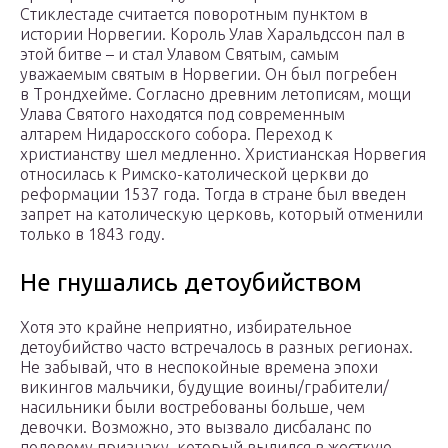
Стиклестаде считается поворотным пунктом в
истории Норвегии. Король Улав Харальдссон пал в
этой битве – и стал Улавом Святым, самым
уважаемым святым в Норвегии. Он был погребен
в Трондхейме. Согласно древним летописям, мощи
Улава Святого находятся под современным
алтарем Нидаросского собора. Переход к
христианству шел медленно. Христианская Норвегия
относилась к Римско-католической церкви до
реформации 1537 года. Тогда в стране был введен
запрет на католическую церковь, который отменили
только в 1843 году.
Не гнушались детоубийством
Хотя это крайне неприятно, избирательное
детоубийство часто встречалось в разных регионах.
Не забывай, что в неспокойные времена эпохи
викингов мальчики, будущие воины/грабители/
насильники были востребованы больше, чем
девочки. Возможно, это вызвало дисбаланс по
половому признаку, который вылился в жесткую