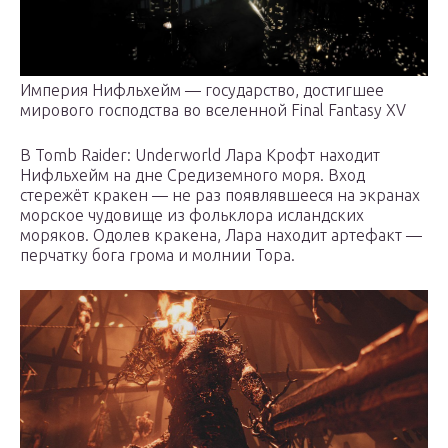
Империя Нифльхейм — государство, достигшее
мирового господства во вселенной Final Fantasy XV
В Tomb Raider: Underworld Лара Крофт находит
Нифльхейм на дне Средиземного моря. Вход
стережёт кракен — не раз появлявшееся на экранах
морское чудовище из фольклора исландских
моряков. Одолев кракена, Лара находит артефакт —
перчатку бога грома и молнии Тора.