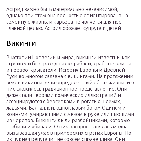
Астрид важно быть материально независимой,
однако при этом она полностью ориентирована на
семейную жизнь, и карьера не является для нее
главной целью. Астрид обожает супруга и детей
Викинги
В истории Норвегии и мира, викинги известны как
строители быстроходных кораблей, храбрые воины
и первооткрыватели. История Европы и Древней
Руси во многом связана с викингами. На протяжении
веков викинги вели определенный образ жизни, и о
них сложилось традиционное представление. Они
даже стали героями комических иллюстраций и
ассоциируются с берсерками в рогатых шлемах,
ладьями, Валгаллой, одноглазым богом Одином и
воинами, умирающими с мечом в руке или пьющими
из черепов. Викинги были разбойниками, которые
грабили и убивали. О них распространялась молва,
вызывавшая ужас в приморских странах Европы. Но
их дурная репутация не совсем справедлива. Они