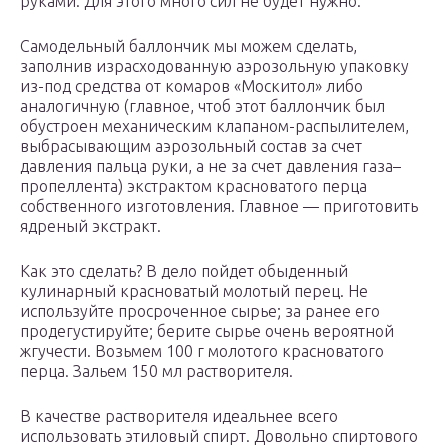
руками. Для этого много сил не будет нужно.
Самодельный баллончик мы можем сделать,
заполнив израсходованную аэрозольную упаковку
из-под средства от комаров «Москитол» либо
аналогичную (главное, чтоб этот баллончик был
обустроен механическим клапаном-распылителем,
выбрасывающим аэрозольный состав за счет
давления пальца руки, а не за счет давления газа–
пропеллента) экстрактом красноватого перца
собственного изготовления. Главное — приготовить
ядреный экстракт.
Как это сделать? В дело пойдет обыденный
кулинарный красноватый молотый перец. Не
используйте просроченное сырье; за ранее его
продегустируйте; берите сырье очень вероятной
жгучести. Возьмем 100 г молотого красноватого
перца. Зальем 150 мл растворителя.
В качестве растворителя идеальнее всего
использовать этиловый спирт. Довольно спиртового