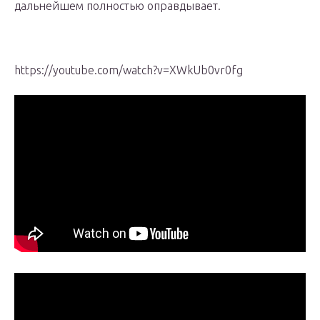
дальнейшем полностью оправдывает.
https://youtube.com/watch?v=XWkUb0vr0fg