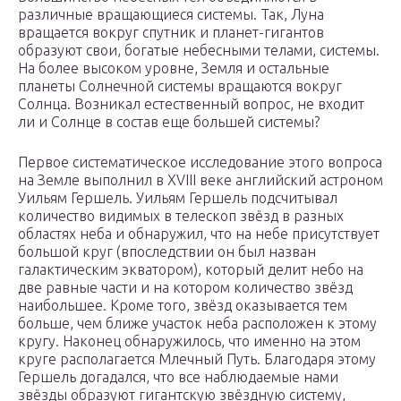
различные вращающиеся системы. Так, Луна
вращается вокруг спутник и планет-гигантов
образуют свои, богатые небесными телами, системы.
На более высоком уровне, Земля и остальные
планеты Солнечной системы вращаются вокруг
Солнца. Возникал естественный вопрос, не входит
ли и Солнце в состав еще большей системы?
Первое систематическое исследование этого вопроса
на Земле выполнил в XVIII веке английский астроном
Уильям Гершель. Уильям Гершель подсчитывал
количество видимых в телескоп звёзд в разных
областях неба и обнаружил, что на небе присутствует
большой круг (впоследствии он был назван
галактическим экватором), который делит небо на
две равные части и на котором количество звёзд
наибольшее. Кроме того, звёзд оказывается тем
больше, чем ближе участок неба расположен к этому
кругу. Наконец обнаружилось, что именно на этом
круге располагается Млечный Путь. Благодаря этому
Гершель догадался, что все наблюдаемые нами
звёзды образуют гигантскую звёздную систему,