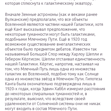
которая сплюснута к галактическому экватору.
Вначале Земные астрономы (как и веками ранее
Вулканские) предполагали, что все объекты
Вселенной являются частями нашей Галактики, хотя
ещё Кант высказывал предположение, что
некоторые туманности могут быть галактиками,
подобными Млечному Пути. Ещё в 1920 год
возможное существование внегалактических
объектов было предметом дебатов. Известен так
называемый Большой Спор между Харлоу Шепли и
Гебером Кёртисом. Шепли отстаивал единственность
нашей Галактики. Кёртис, напротив, настаивал на
том, что Млечный Путь лишь одна из множества
галактик во Вселенной, подобно тому как Солнце
одна из множества звёзд в Млечном Пути. Гипотеза
Канта была окончательно подтверждена лишь в
1920-х годах, когда Эдвин Хаббл измерил расстояния
до некоторых спиральных туманностей и, в
результате, выяснил, что вследствие своей
удаленноести от Солнечной системы они не никак
могут входить в состав Млечного Пути.