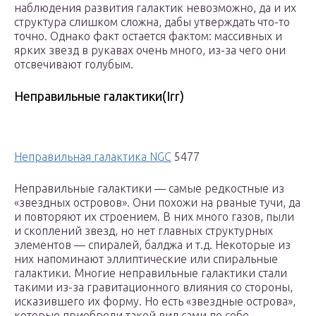
наблюдения развития галактик невозможно, да и их
структура слишком сложна, дабы утверждать что-то
точно. Однако факт остается фактом: массивных и
ярких звезд в рукавах очень много, из-за чего они
отсвечивают голубым.
Неправильные галактики(Irr)
Неправильная галактика NGC
5477
Неправильные галактики — самые редкостные из
«звездных островов». Они похожи на рваные тучи, да
и повторяют их строением. В них много газов, пыли
и скоплений звезд, но нет главных структурных
элементов — спиралей, балджа и т.д. Некоторые из
них напоминают эллиптические или спиральные
галактики. Многие неправильные галактики стали
такими из-за гравитационного влияния со стороны,
исказившего их форму. Но есть «звездные острова»,
которые приобрели такой вид сами по себе.