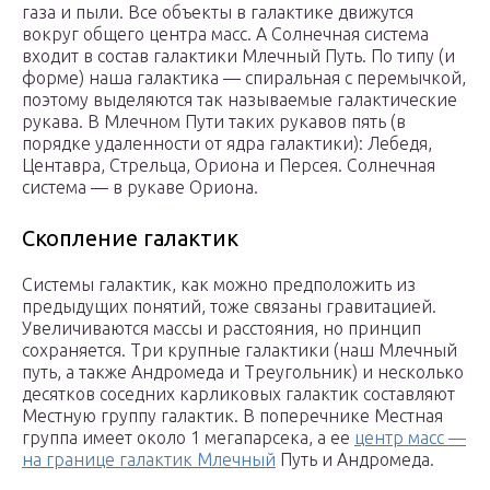
газа и пыли. Все объекты в галактике движутся
вокруг общего центра масс. А Солнечная система
входит в состав галактики Млечный Путь. По типу (и
форме) наша галактика — спиральная с перемычкой,
поэтому выделяются так называемые галактические
рукава. В Млечном Пути таких рукавов пять (в
порядке удаленности от ядра галактики): Лебедя,
Центавра, Стрельца, Ориона и Персея. Солнечная
система — в рукаве Ориона.
Скопление галактик
Системы галактик, как можно предположить из
предыдущих понятий, тоже связаны гравитацией.
Увеличиваются массы и расстояния, но принцип
сохраняется. Три крупные галактики (наш Млечный
путь, а также Андромеда и Треугольник) и несколько
десятков соседних карликовых галактик составляют
Местную группу галактик. В поперечнике Местная
группа имеет около 1 мегапарсека, а ее
центр масс —
на границе галактик Млечный
Путь и Андромеда.