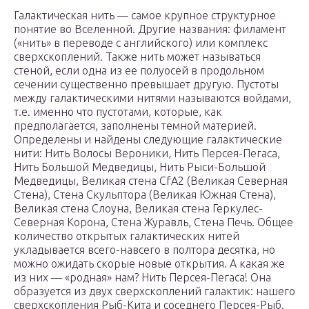
Галактическая нить — самое крупное структурное
понятие во Вселенной. Другие названия: филамент
(«нить» в переводе с английского) или комплекс
сверхскоплений. Также нить может называться
стеной, если одна из ее полуосей в продольном
сечении существенно превышает другую. Пустоты
между галактическими нитями называются войдами,
т.е. именно что пустотами, которые, как
предполагается, заполнены темной материей.
Определены и найдены следующие галактические
нити: Нить Волосы Вероники, Нить Персея-Пегаса,
Нить Большой Медведицы, Нить Рыси-Большой
Медведицы, Великая стена CfA2 (Великая Северная
Стена), Стена Скульптора (Великая Южная Стена),
Великая стена Слоуна, Великая стена Геркулес-
Северная Корона, Стена Журавль, Стена Печь. Общее
количество открытых галактических нитей
укладывается всего-навсего в полтора десятка, но
можно ожидать скорые новые открытия. А какая же
из них — «родная» нам? Нить Персея-Пегаса! Она
образуется из двух сверхскоплений галактик: нашего
сверхскопления Рыб-Кита и соседнего Персея-Рыб.