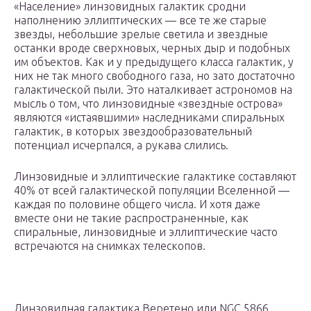
«Население» линзовидных галактик сродни
наполнению эллиптических — все те же старые
звезды, небольшие зрелые светила и звездные
останки вроде сверхновых, черных дыр и подобных
им объектов. Как и у предыдущего класса галактик, у
них не так много свободного газа, но зато достаточно
галактической пыли. Это наталкивает астрономов на
мысль о том, что линзовидные «звездные острова»
являются «истаявшими» наследниками спиральных
галактик, в которых звездообразовательный
потенциал исчерпался, а рукава слились.
Линзовидные и эллиптические галактике составляют
40% от всей галактической популяции Вселенной —
каждая по половине общего числа. И хотя даже
вместе они не такие распространенные, как
спиральные, линзовидные и эллиптические часто
встречаются на снимках телескопов.
Линзовидная галактика Веретено или NGC 5866