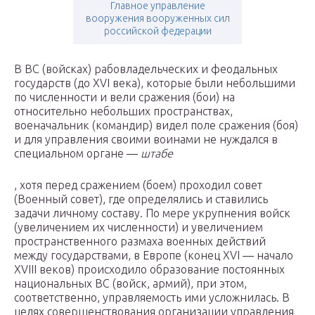
Главное управление
вооружения вооруженных сил
российской федерации
В ВС (войсках) рабовладельческих и феодальных
государств (до XVI века), которые были небольшими
по численности и вели сражения (бои) на
относительно небольших пространствах,
военачальник (командир) видел поле сражения (боя)
и для управления своими воинами не нуждался в
специальном органе —
штабе
, хотя перед сражением (боем) проходил совет
(Военный совет), где определялись и ставились
задачи личному составу. По мере укрупнения войск
(увеличением их численности) и увеличением
пространственного размаха военных действий
между государствами, в Европе (конец XVI — начало
XVIII веков) происходило образование постоянных
национальных ВС (войск, армий), при этом,
соответственно, управляемость ими усложнилась. В
целях совершенствования организации управления