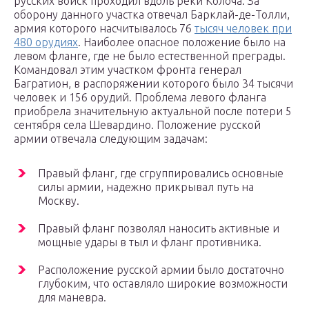
русских войск проходил вдоль реки Колоча. За
оборону данного участка отвечал Барклай-де-Толли,
армия которого насчитывалось 76
тысяч человек при
480 орудиях
. Наиболее опасное положение было на
левом фланге, где не было естественной преграды.
Командовал этим участком фронта генерал
Багратион, в распоряжении которого было 34 тысячи
человек и 156 орудий. Проблема левого фланга
приобрела значительную актуальной после потери 5
сентября села Шевардино. Положение русской
армии отвечала следующим задачам:
Правый фланг, где сгруппировались основные
силы армии, надежно прикрывал путь на
Москву.
Правый фланг позволял наносить активные и
мощные удары в тыл и фланг противника.
Расположение русской армии было достаточно
глубоким, что оставляло широкие возможности
для маневра.