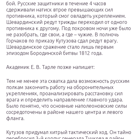
бой. Русские защитники в течение 4 часов
сдерживали натиск втрое превышающих сил
противника, который смог овладеть укреплением.
Шевардинский редут трижды переходил от одного
противника к другому. Под покровом ночи уже было
не разобрать, где свои, а где – чужие. В полночь
Горчаков по приказу Кутузова сдал редут врагу.
Шевардинское сражение стало лишь первым
эпизодом Бородинской битвы 1812 года.
Академик Е. В. Тарле позже напишет:
Тем не менее эта схватка дала возможность русским
полкам закончить работу на оборонительных
укреплениях, проанализировать расстановку сил
врага и определить направление главного удара.
Было понятно, что основные наполеоновские силы
сосредоточены в районе нашего центра и левого
фланга.
Кутузов придумал хитрый тактический ход. Он тайно
перебросил 3-й корпус генерала Тучкова в район