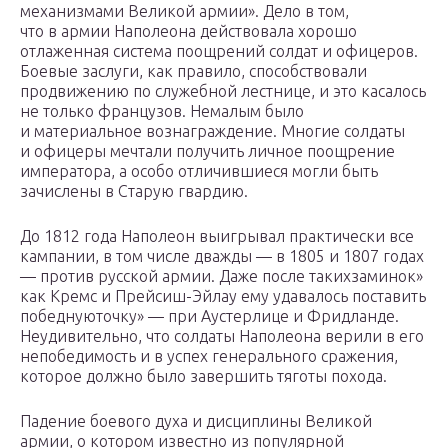
механизмами Великой армии». Дело в том,
что в армии Наполеона действовала хорошо
отлаженная система поощрений солдат и офицеров.
Боевые заслуги, как правило, способствовали
продвижению по служебной лестнице, и это касалось
не только французов. Немалым было
и материальное вознаграждение. Многие солдаты
и офицеры мечтали получить личное поощрение
императора, а особо отличившиеся могли быть
зачислены в Старую гвардию.
До 1812 года Наполеон выигрывал практически все
кампании, в том числе дважды — в 1805 и 1807 годах
— против русской армии. Даже после такихзаминок»
как Кремс и Прейсиш-Эйлау ему удавалось поставить
победнуюточку» — при Аустерлице и Фридланде.
Неудивительно, что солдаты Наполеона верили в его
непобедимость и в успех генерального сражения,
которое должно было завершить тяготы похода.
Падение боевого духа и дисциплины Великой
армии, о котором известно из популярной