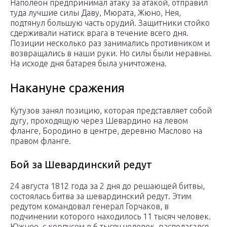
Наполеон предпринимал атаку за атакой, отправил
туда лучшие силы Даву, Мюрата, Жюно, Нея,
подтянул большую часть орудий. Защитники стойко
сдерживали натиск врага в течение всего дня.
Позиции несколько раз занимались противником и
возвращались в наши руки. Но силы были неравны.
На исходе дня батарея была уничтожена.
Накануне сражения
Кутузов занял позицию, которая представляет собой
дугу, проходящую через Шевардино на левом
фланге, Бородино в центре, деревню Маслово на
правом фланге.
Бой за Шевардинский редут
24 августа 1812 года за 2 дня до решающей битвы,
состоялась битва за шевардинский редут. Этим
редутом командовал генерал Горчаков, в
подчинении которого находилось 11 тысяч человек.
Южнее, с корпусом в 6 тысяч человек, располагался