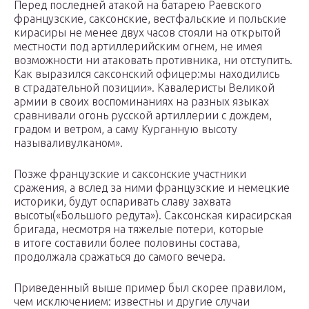
Перед последней атакой на батарею Раевского
французские, саксонские, вестфальские и польские
кирасиры не менее двух часов стояли на открытой
местности под артиллерийским огнем, не имея
возможности ни атаковать противника, ни отступить.
Как выразился саксонский офицер:мы находились
в страдательной позиции». Кавалеристы Великой
армии в своих воспоминаниях на разных языках
сравнивали огонь русской артиллерии с дождем,
градом и ветром, а саму Курганную высоту
называливулканом».
Позже французские и саксонские участники
сражения, а вслед за ними французские и немецкие
историки, будут оспаривать славу захвата
высоты(«Большого редута»). Саксонская кирасирская
бригада, несмотря на тяжелые потери, которые
в итоге составили более половины состава,
продолжала сражаться до самого вечера.
Приведенный выше пример был скорее правилом,
чем исключением: известны и другие случаи