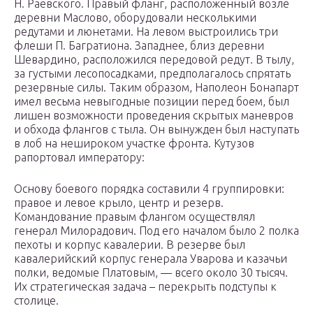
Н. Раевского. Правый фланг, расположенный возле
деревни Маслово, оборудовали несколькими
редутами и люнетами. На левом выстроились три
флеши П. Багратиона. Западнее, близ деревни
Шевардино, расположился передовой редут. В тылу,
за густыми лесопосадками, предполагалось спрятать
резервные силы. Таким образом, Наполеон Бонапарт
имел весьма невыгодные позиции перед боем, был
лишен возможности проведения скрытых маневров
и обхода флангов с тыла. Он вынужден был наступать
в лоб на нешироком участке фронта. Кутузов
рапортовал императору:
Основу боевого порядка составили 4 группировки:
правое и левое крыло, центр и резерв.
Командование правым флангом осуществлял
генерал Милорадович. Под его началом было 2 полка
пехоты и корпус кавалерии. В резерве был
кавалерийский корпус генерала Уварова и казачьи
полки, ведомые Платовым, — всего около 30 тысяч.
Их стратегическая задача – перекрыть подступы к
столице.