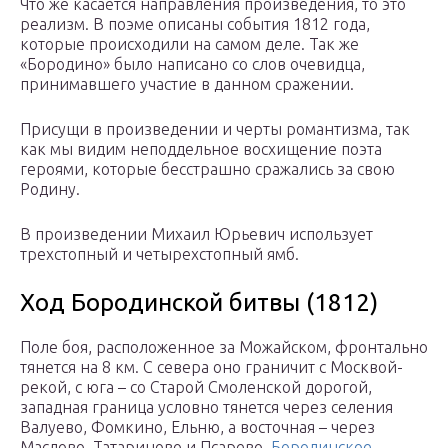
Что же касается направления произведения, то это
реализм. В поэме описаны события 1812 года,
которые происходили на самом деле. Так же
«Бородино» было написано со слов очевидца,
принимавшего участие в данном сражении.
Присущи в произведении и черты романтизма, так
как мы видим неподдельное восхищение поэта
героями, которые бесстрашно сражались за свою
Родину.
В произведении Михаил Юрьевич использует
трехстопный и четырехстопный ямб.
Ход Бородинской битвы (1812)
Поле боя, расположенное за Можайском, фронтально
тянется на 8 км. С севера оно граничит с Москвой-
рекой, с юга – со Старой Смоленской дорогой,
западная граница условно тянется через селения
Валуево, Фомкино, Ельню, а восточная – через
Маслово, Татариново и Псарево.
Бородинское