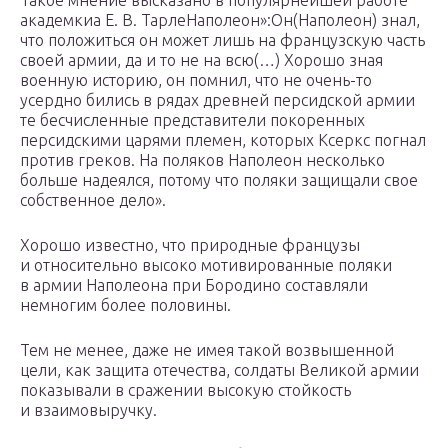
Такое мнение высказано в популярнейшей работе
академкиа Е. В. ТарлеНаполеон»:Он(Наполеон) знал,
что положиться он может лишь на французскую часть
своей армии, да и то не на всю(…) Хорошо зная
военную историю, он помнил, что не очень-то
усердно бились в рядах древней персидской армии
те бесчисленные представители покоренных
персидскими царями племен, которых Ксеркс погнал
против греков. На поляков Наполеон несколько
больше надеялся, потому что поляки защищали свое
собственное дело».
Хорошо известно, что природные французы
и относительно высоко мотивированные поляки
в армии Наполеона при Бородино составляли
немногим более половины.
Тем не менее, даже не имея такой возвышенной
цели, как защита отечества, солдаты Великой армии
показывали в сражении высокую стойкость
и взаимовыручку.