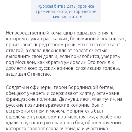
Курская битва: даты, хроника
сражения, карта, историческое
значение и итоги
Непосредственный командир подразделения, в
котором служил рассказчик, безымянный полковник,
произносит перед строем речь. Его глаза сверкают
отвагой, а слова вдохновляют солдат с честью
выполнить свой долг и, если понадобится, умереть
под Москвой, как «братья умирали». Это посыл к
доблести всех русских воинов, сложивших головы,
защищая Отечество.
Солдаты и офицеры, герои Бородинской битвы,
обещают умереть и сдерживают клятву, остановив
французские полчища. Двинувшиеся, «как тучи», на
русские позиции вражеские колонны были
встречены огнем и мечом. Неприятель был
ошеломлен упорством противостояния, а особенно
удалью русского рукопашного боя, об ожесточении
которого говорят слова очевидца и участника —