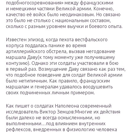
подобногосоревнования» между французскими
и немецкими частями Великой армии. Конечно,
качество её войск было неодинаковым. Но связано
это было не столько с национальным составом,
сколько с разным уровнем выучки и боевого опыта.
Известен эпизод, когда пехота вестфальского
корпуса поддалась панике во время
артиллерийского обстрела, вызвав негодование
маршала Даву(к тому моменту уже получившему
контузию). Однако эти солдаты участвовали в бою
в первый раз. Возмущение Даву связано как раз тем,
что подобное поведение для солдат Великой армии
было нетипичным. Как правило, французским
маршалам и генералам удавалось воодушевить
своих подчиненных личным примером.
Как пишет о солдатах Наполеона современный
исследователь Виктор Земцов:Многие их действия
были далеко не всегда осмысленными, но
выполненными…под влиянием внутренних
рефлексов, внедренных в физиологию человека