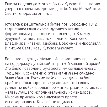
Еще за неделю до этого события Кутузов был твердо
уверен в своем намерении дать бой под Можайском.
Своим генералам он писал:
Готовясь к решительной битве при Бородино 1812
года, ставка главнокомандующего активно
формировала резервы из ополченцев. К месту
будущей битвы стекались полки из Костромы,
Владимира, Рязани, Тамбова, Воронежа и Ярославля.
В письме Салтыкову Кутузов умоляет:
Большие надежды Михаил Илларионович возлагал
на поддержку Дунайской и Третьей Западной армий.
Это было позволено Бухарестским соглашением с
Турцией. К сожалению, этим чаяниям не суждено
было сбыться. Русские войска выходили на бой в
крайне неблагоприятных условиях: сорвалось
усиление войск, обещанное министрами, и оставляла
желать лучшего исполнительность командиров.
Многие приказы командующего просто
игнорировались. Князю приходилось
корректировать план в соответствии с обстановкой в