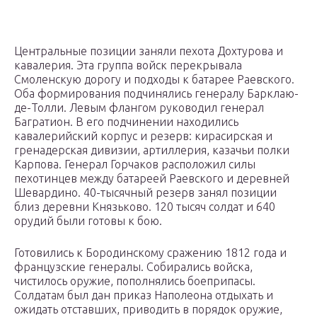
Центральные позиции заняли пехота Дохтурова и
кавалерия. Эта группа войск перекрывала
Смоленскую дорогу и подходы к батарее Раевского.
Оба формирования подчинялись генералу Барклаю-
де-Толли. Левым флангом руководил генерал
Багратион. В его подчинении находились
кавалерийский корпус и резерв: кирасирская и
гренадерская дивизии, артиллерия, казачьи полки
Карпова. Генерал Горчаков расположил силы
пехотинцев между батареей Раевского и деревней
Шевардино. 40-тысячный резерв занял позиции
близ деревни Князьково. 120 тысяч солдат и 640
орудий были готовы к бою.
Готовились к Бородинскому сражению 1812 года и
французские генералы. Собирались войска,
чистилось оружие, пополнялись боеприпасы.
Солдатам был дан приказ Наполеона отдыхать и
ожидать отставших, приводить в порядок оружие,