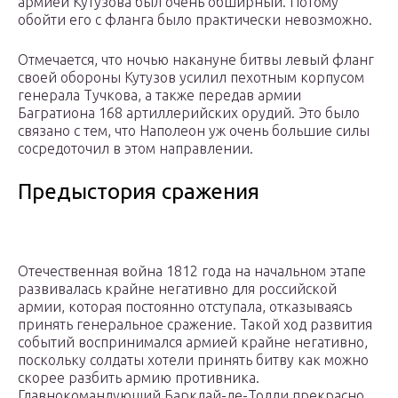
армией Кутузова был очень обширный. Потому
обойти его с фланга было практически невозможно.
Отмечается, что ночью накануне битвы левый фланг
своей обороны Кутузов усилил пехотным корпусом
генерала Тучкова, а также передав армии
Багратиона 168 артиллерийских орудий. Это было
связано с тем, что Наполеон уж очень большие силы
сосредоточил в этом направлении.
Предыстория сражения
Отечественная война 1812 года на начальном этапе
развивалась крайне негативно для российской
армии, которая постоянно отступала, отказываясь
принять генеральное сражение. Такой ход развития
событий воспринимался армией крайне негативно,
поскольку солдаты хотели принять битву как можно
скорее разбить армию противника.
Главнокомандующий Барклай-де-Толли прекрасно